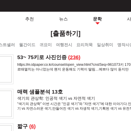
추천
뉴스
문학
[출품하기]
스트셀러
월간이드
귀요미
여행전시
요리처묵
일상취미
명작사
53~ 75키로 사진인증
(
236
)
https://m.idpaper.co.kr/counsel/open_view.html?cnslSeq=961073키 
로때멸치는 아니었는데 왠지 운동해도 기력이 딸림....예쁘다 많이 듣지만
매력 샘플분석 13호
색기의 관상학: 인공적 색기 vs 자연적 색기
“색기의 관상학” 이번 시간은 “인공 색기”와 “자연 색기”에 대한 이야기다.
기 vs 자연스러운 색기,만들어진 색기 vs 자생적 색기,기획된 색기 vs 유
대한 이야기를 한다....장원영은 명백
짧구
(
6
)