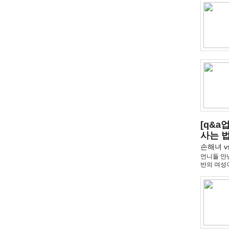
[q&
사는 법
손해녀 v
언니들 안녕
반의 여성이
어.수업에