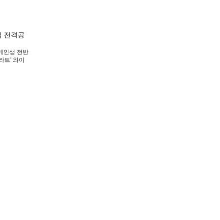
ㅠ 이러고
법 전격공
줄게인생 전반
라트' 와이