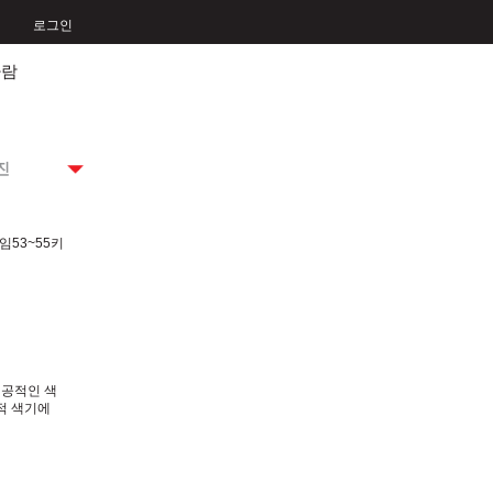
로그인
사람
진
170임53~55키
인공적인 색
전적 색기에