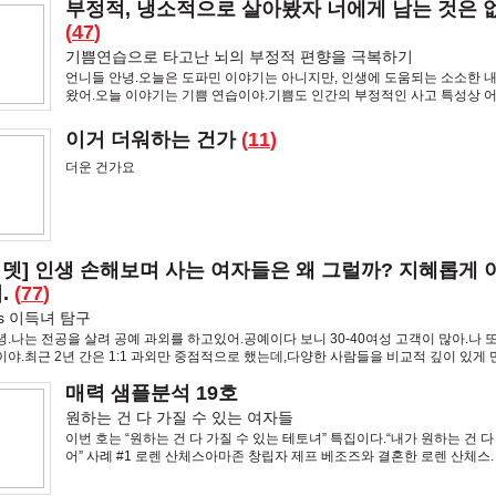
부정적, 냉소적으로 살아봤자 너에게 남는 것은 
(
47
)
기쁨연습으로 타고난 뇌의 부정적 편향을 극복하기
언니들 안녕.오늘은 도파민 이야기는 아니지만, 인생에 도움되는 소소한 
왔어.오늘 이야기는 기쁨 연습이야.기쁨도 인간의 부정적인 사고 특성상 
의도적으로 연습해야 한다고 하네.이건 그냥 '좋은 글', '명언'이 아니라 정
이거 더워하는 건가
(
11
)
더운 건가요
a업뎃] 인생 손해보며 사는 여자들은 왜 그럴까? 지혜롭게
.
(
77
)
s 이득녀 탐구
.나는 전공을 살려 공예 과외를 하고있어.공예이다 보니 30-40여성 고객이 많아.나 또
야.최근 2년 간은 1:1 과외만 중점적으로 했는데,다양한 사람들을 비교적 깊이 있게 
서 학습을 대하는
매력 샘플분석 19호
원하는 건 다 가질 수 있는 여자들
이번 호는 “원하는 건 다 가질 수 있는 테토녀” 특집이다.“내가 원하는 건 다
어” 사례 #1 로렌 산체스아마존 창립자 제프 베조즈와 결혼한 로렌 산체스.
처음 본 사람들은 말한다. 합성이야? 실화임?? 여자가 너무 흉하게