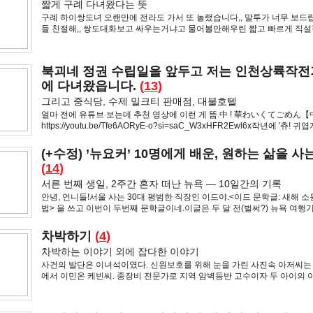
짧게 구례 다녀왔다는 뜻
구례 하이쌍도녀 오랜만에 전라도 가서 또 놀랬습니다,, 말투가 너무 보드
들 친절해,, 쌍도대화보고 싸우는거냐고 물어볼만해우린 짧고 빠르게 직설
사표현 해야되거덩여&n
북괴네 정권 수립일을 앞두고 저는 인천상륙작
에 다녀왔읍니다.
(
13
)
그리고 중식당, 수제 밀크티 판매점, 대불호텔
얼마 전에 유튜브 보는데 추천 영상에 이런 게 뜸.中 ! 華わいくてごめん
https://youtu.be/Tfe6AORyE-o?si=saC_W3xHFR2Ewl6x작년에 '츄!
미안해!' 이런 가사의 일본곡이 유행했던 거 다들
(+수정) ’뉴요커’ 10명에게 배운, 원하는 삶을 사
(
14
)
서른 번째 생일, 2주간 혼자 떠난 뉴욕 — 10일간의 기록
안녕, 언니들!서울 사는 30대 평범한 직장인 이드야.<이드 문학글: 새해 
법> 을 쓰고 이번이 두번째 문학글이네.이글은 두 달 전(벌써?) 뉴욕 여행
기서 배운 10개의 깨달음을 적은 글이야
차박하기
(
4
)
차박하는 이야기 외에 잡다한 이야기
사건의 발단은 이녀석이였다. 신원보호를 위해 눈을 가린 사진속 아저씨는
에서 이민온 케빈씨. 중장비 전문가로 지역 암벽등반 고수이자 두 아이의 
이 더우면 더울수록 행복지수가 증가하는 아주 이상한 녀석이다.