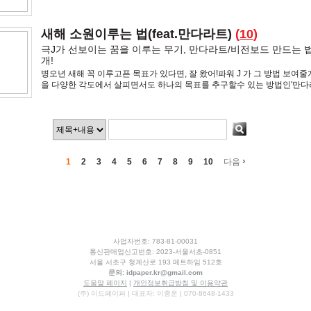
바스트가 있으니 등가교환을 한건가보다 엉엉 ㅠㅠ 상체비만은 내운명 ㅠ
살
새해 소원이루는 법(feat.만다라트)
(
10
)
극J가 선보이는 꿈을 이루는 무기, 만다라트/비전보드 만드는 
개!
병오년 새해 꼭 이루고픈 목표가 있다면, 잘 왔어!파워 J 가 그 방법 보여
을 다양한 각도에서 살피면서도 하나의 목표를 추구할수 있는 방법인'만다
걸 시각적으로 매일 보며 상기할 수 있는 심상화
›
1
2
3
4
5
6
7
8
9
10
다음
사업자번호: 783-81-00031
통신판매업신고번호: 2023-서울서초-0851
서울 서초구 청계산로 193 메트하임 512호
문의:
idpaper.kr@gmail.com
도움말 페이지
|
개인정보취급방침 및 이용약관
(주) 이드페이퍼 | 대표자: 이종운 | 070-8648-1433