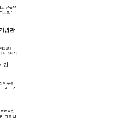
랍고 유들유
적으로 의
전기념관
【中国史】
 귀엽게 태어나서
는 법
소원 이루는
기,그리고 거
 포르투갈
아버지로 날