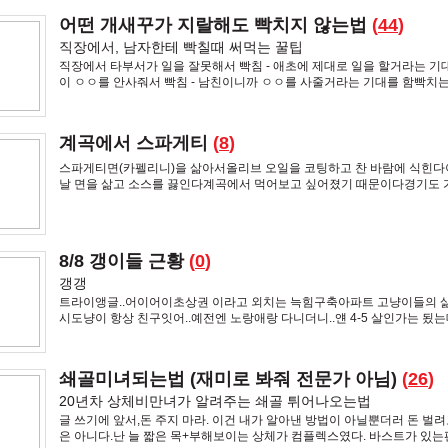
어떤 개새꾸가 지랄해도 빡치지 않는법
(
44
)
직장에서, 남자한테 빡칠때 써먹는 꿀팁
직장에서 타부서가 일을 잘못해서 빡침 - 애초에 제대로 일을 할거라는 기
이 ㅇㅇ를 안사줘서 빡침 - 남친이니까 ㅇㅇ를 사줄거라는 기대를 함빡치는이
대에게 무언가 기대하기때문!반대로 다른사람이 나에게 화를 낼때에도나
기대하고 있기 떄문나한테
계곡에서 스파게티
(
8
)
스파게티면(카펠리니)을 삶아서올리브 오일을 코팅하고 찬 바람에 식힌다
날 면을 삶고 소스를 끓인다계곡에서 먹어보고 싶어졌기 때문이다경기도 
명산자연휴양림에는 계곡이 있다자리를 잡고전채요리는오이 소시지땀을 
고 난 후의 오이는 세계 제일의 별미!
8/8 갱이들 근황
(
0
)
갱갱
트라이앵글..어이어이초상권 이라고 외치는 늑힘구축아파트 고냥이들의 삶
시도냥이 항상 친구잇어..예전엔 노랑애랑 다니더니..얜 4-5 살인가는 됬는
기같이 생기고 예뿜.. 진짜작아
쇄골미녀되는법 (재미로 봐줘 전문가 아님)
(
26
)
20년차 상체비만녀가 알려주는 쇄골 튀어나오는법
글 쓰기에 앞서,돈 주지 마라. 이건 내가 알아낸 방법이 아닐뿐더러 돈 벌려
은 아니다.난 늘 짧은 목+부해보이는 상체가 컴플렉스였다. 바스트가 있