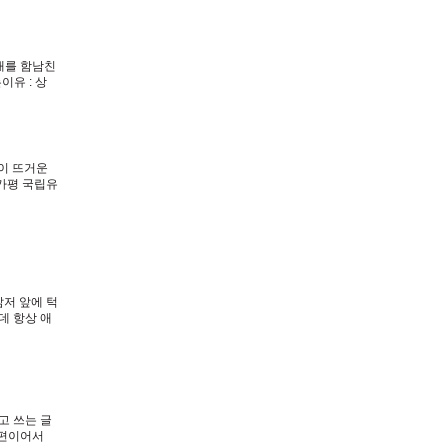
대를 함남친
유 : 상
에게 무언가
이 뜨거운
가평 국립유
비오듯 쏟
저 앞에 턱
데 항상 애
고 쓰는 글
는편이어서