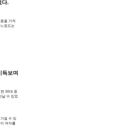
없다.
내용을 가져
어느정도는
말 연구로
 이득보며
한 30대 중
만날 수 있었
 가질 수 있
 이 여자를