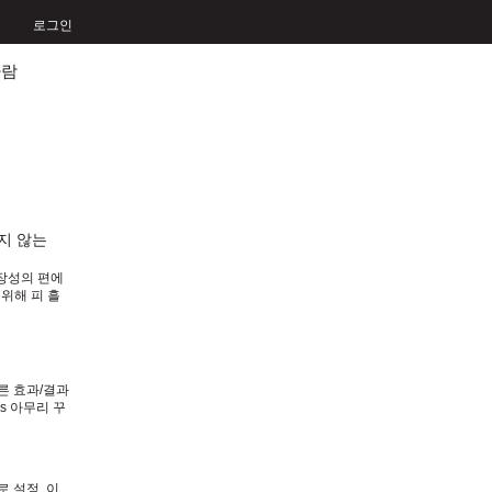
로그인
사람
하지 않는
장성의 편에
 위해 피 흘
 치르며 돌
른 효과/결과
s 아무리 꾸
 설정, 이