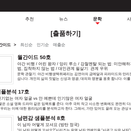
추천
뉴스
문학
[출품하기]
간이드
>
최신순
인기순
매출순
월간이드 50호
야간 비행 / 어린 왕자 / 앙리 루소 / 강철멘탈 되는 법: 미안해
법, 집착하지 않는 법 / 대인관계 필살기: 관계 우위
문학 관찰기: 야간 비행생텍쥐페리는 김연아의 금메달과 피라미드와 만리
섭니다. 개인의 삶의 짓밟는 신성과 영광, 대의와 명분을 옹호 합니다. 이를
린 모든 희생을 정당화 합니다. 왜 그 많은 사람들을 끌어다 끔찍한 희생을
기둥을 쌓았을까.
샘플분석 17호
기없는 여자 얼굴 vs 안 예쁜데 인기많은 여자 얼굴
굴은 소설 영화 드라마 같은 임팩트를 준다. 아주 극히 작고 사소한 변화에도 완전히 다
 우리는 이에 대한 원리/심리를 분석하고자 한다. 그래서, 가만 있어도 끌려 오는 관상 v
없는 관상, 남자 입장에서 접근하기 쉬
남편감 샘플분석 8호
이 남자 어떻게 꼬셔요 (방탄 정국)
“이 남자 어떻게 꼬셔요?”시리즈는 유명 남자 연예인을 “사귀고 싶은 남자”로