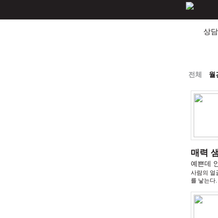
상담
전체
월
매력 
예쁜데 인
사람의 얼
를 낳는다.
며도 관심 