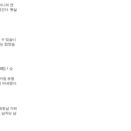
러니의 연
당긴다. 햇살
수처럼 잔잔
 수 있습니
에는 없었습
, 자기가 상
) / 소
가장 유명
의 아내였다.
떤 인물보다
 테토남 가려
. 남자는 남
들의 하소연