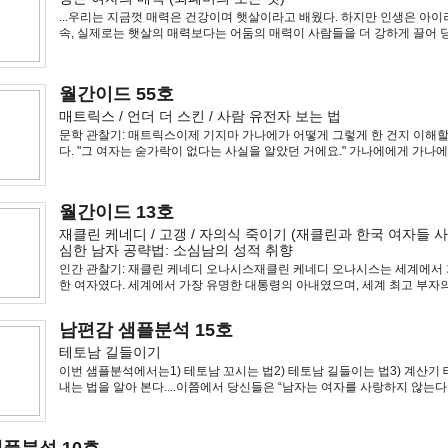
...우리는 지금껏 매력은 건강이며 햇살이라고 배웠다. 하지만 인생은 아이
속, 실제로는 햇살의 매력보다는 어둠의 매력이 사람들을 더 강하게 끌어 
의 매력은 잊혀지지만 어둠의 매력을 잊혀지지 않는다. 햇살의 매력은 호
하지만 어둠의 매력은
월간이드 55호
매트릭스 / 언더 더 스킨 / 사람 유전자 보는 법
문학 관찰기: 매트릭스이제 기지마 가나에가 어떻게 그렇게 한 건지 이해할
다. "그 여자는 숟가락이 없다는 사실을 알았던 거에요." 가나에에게 가나
니다. 오직, 그가 상상하는, 그가 믿는 자아만 있었습니다. 숟가락은 없으니
상하는대로, 제
월간이드 13호
재클린 케네디 / 고갱 / 자의식 죽이기 (재클린과 한국 여자들 사례
심한 남자 공략법: 소심남의 성적 취향
인간 관찰기: 재클린 케네디 오나시스재클린 케네디 오나시스는 세계에서 
한 여자였다. 세계에서 가장 유명한 대통령의 아내였으며, 세계 최고 부자
지금껏 살았던 어느 여자보다 화려한 삶을 살았으며, 20세기를 살았던 어
더 많이 언급되었다.
남편감 샘플분석 15호
테토남 길들이기
이번 샘플분석에서는1) 테토남 꼬시는 법2) 테토남 길들이는 법3) 계산기
내는 법을 알아 본다....이쯤에서 당신들은 “남자는 여자를 사랑하지 않는다
자를 사랑한다”는 속설의 진위를 따져봐야 한다. 남자한테 인기 없는 여자
이겠지, 그렇