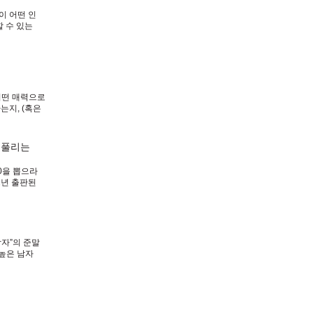
이 어떤 인
할 수 있는
하는 현장 보
 어떤 매력으로
는지, (혹은
잘 풀리는
0을 뽑으라
2년 출판된
보다 더
남자”의 준말
 높은 남자
이며, 남자