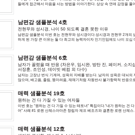
들에게 접근해서 마음을 사는 방법을 이야기한다. 상상 속 연애 감정을 풀
기일 수도 있고, 아니면 실존 하는 – 실제 그 연예인과 비슷한 남자와 관계
남편감 샘플분석 4호
전현무와 성시경, 나이 50 되도록 결혼 못한 이유
남편감 샘플분석 이번 호는 전현무와 성시경이다.성시경과 전현무 2개의 
하게 된 가장 큰 이유는 둘 다 최고의 능력자이자 인기인임에도 나이 오십 
결혼도 못했고 이렇다 할 (장기) 연애도 못하기 때문이다. 원인은 분명하다
지 못하는
남편감 샘플분석 6호
남자가 꼴렸을 때 반응 (차은우, 임시완, 방탄 진, 페이커, 소지섭
서장훈, 조인성, 데이빗 베컴 외 다수)
남자는 고장난 번식 기계며, 성욕의 지배를 받는다. 남자의 성욕은 대뇌의
않으며, 배고픔, 졸림, 똥마려움, 재채기처럼 자동반사 불가항력적 반응으
말인 즉, 남자의 성적 관심은 숨길 수 없는 것이다. 아무리 숨기려고 해도, 
도, 반대
매력 샘플분석 19호
원하는 건 다 가질 수 있는 여자들
이번 호는 “원하는 건 다 가질 수 있는 테토녀” 특집이다.“내가 원하는 건 다
어” 사례 #1 로렌 산체스아마존 창립자 제프 베조즈와 결혼한 로렌 산체스.
처음 본 사람들은 말한다. 합성이야? 실화임?? 여자가 너무 흉하게
매력 샘플분석 12호