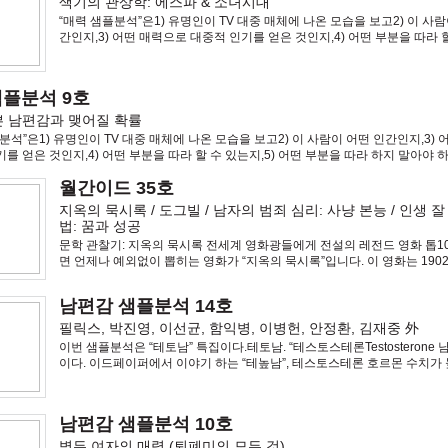
색기의 관상학: 에스파 & 소녀시대
“매력 샘플분석”은1) 유명인이 TV 대중 매체에 나온 모습을 보고2) 이 사람
간인지,3) 어떤 매력으로 대중적 인기를 얻은 것인지,4) 어떤 부분을 따라 
지,5) 어떤 부분을 따라 하지 말아야 하는지, (혹은 고쳐야 하는지)이야기 
고
샘플분석 9호
쁜 남편감과 맺어질 확률
분석”은1) 유명인이 TV 대중 매체에 나온 모습을 보고2) 이 사람이 어떤 인간인지,3)
를 얻은 것인지,4) 어떤 부분을 따라 할 수 있는지,5) 어떤 부분을 따라 하지 말아야 하
는지)이야기 하는 현장 보고
월간이드 35호
지옥의 묵시록 / 도그빌 / 남자의 범죄 심리: 사냥 본능 / 인생 
법: 꿈과 성공
문학 관찰기: 지옥의 묵시록 전세계 영화광들에게 전설의 레전드 영화 톱1
면 언제나 예외없이 뽑히는 영화가 “지옥의 묵시록”입니다. 이 영화는 190
소설 “Heart of Darkness”를 영화화 한 것인데, 아마도, 영화가 원작 소설
남편감 샘플분석 14호
필릭스, 박진영, 이선균, 함익병, 이병헌, 안정환, 김재중 外
이번 샘플분석은 “테토남” 특집이다.테토남. “테스토스테론Testosterone 
이다. 이드페이퍼에서 이야기 하는 “테높남”, 테스토스테론 호르몬 수치가
와 동일한 의미의 단어다. 테스토스테론은 남자를 여자와 구분 짓는 호르몬
를 정의하는
남편감 샘플분석 10호
병든 여자의 매력 (퇴폐미의 모든 것)