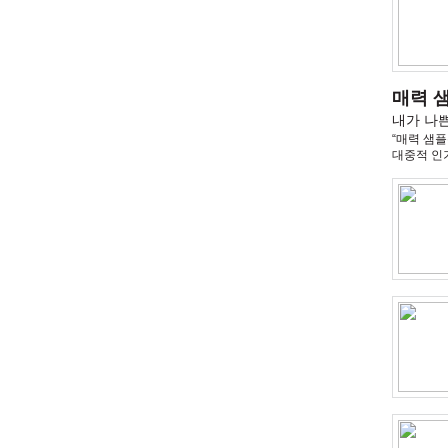
매력 
내가 나
“매력 샘플
대중적 인기
고쳐야 하