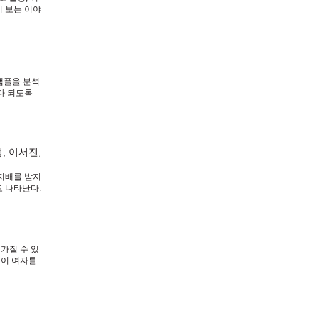
어 보는 이야
 진전을 꾀
샘플을 분석
다 되도록
. 구부러지
, 이서진,
 지배를 받지
로 나타난다.
아닌 척 해
 가질 수 있
 이 여자를