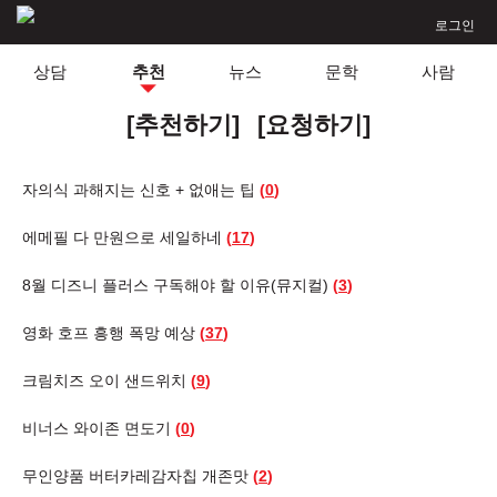
로그인
상담
추천
뉴스
문학
사람
[추천하기]
[요청하기]
자의식 과해지는 신호 + 없애는 팁
(
0
)
에메필 다 만원으로 세일하네
(
17
)
8월 디즈니 플러스 구독해야 할 이유(뮤지컬)
(
3
)
영화 호프 흥행 폭망 예상
(
37
)
크림치즈 오이 샌드위치
(
9
)
비너스 와이존 면도기
(
0
)
무인양품 버터카레감자칩 개존맛
(
2
)