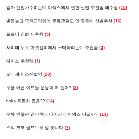
엄마 신발사주려는데 아식스에서 편한 신발 추천좀 해주랑
(
10
)
발등높고 족저근막염에 무릎관절도 안 좋은데 신발추천
(
16
)
트로이 영화 재주행
(
5
)
서리태 두유 마켓컬리에서 구매하려는데 추천좀
(
3
)
다이소 추천템
(
1
)
오디세이 소신발언
(
20
)
무릎 아픈 이드들 운동화 머 신어?
(
2
)
hoka 운동화 좋음??
(
14
)
무릎 안좋은 엄마한테 나이키 에어맥스 어떨까?!
(
13
)
스벅 코코 콜드브루 넘 맛나다
(
7
)