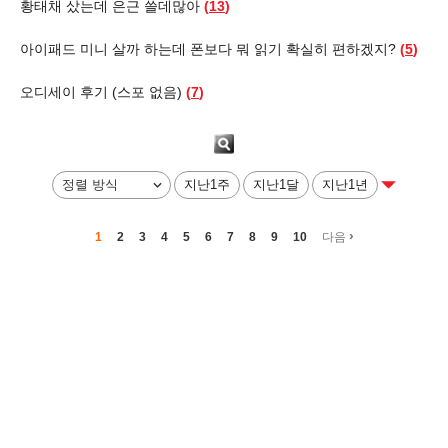
황태채 샀는데 은근 쓸데많아
(
13
)
아이패드 미니 살까 하는데 폰보다 뭐 읽기 확실히 편하겠지?
(
5
)
오디세이 후기 (스포 없음)
(
7
)
지난1주
지난1달
지난1년
›
1
2
3
4
5
6
7
8
9
10
다음