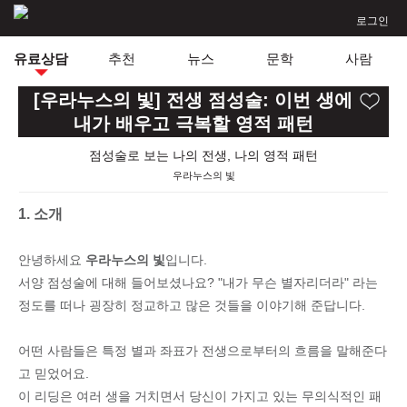
로그인
유료상담
추천
뉴스
문학
사람
[우라누스의 빛] 전생 점성술: 이번 생에
내가 배우고 극복할 영적 패턴
점성술로 보는 나의 전생, 나의 영적 패턴
우라누스의 빛
1. 소개
안녕하세요
우라누스의 빛
입니다.
서양 점성술에 대해 들어보셨나요? "내가 무슨 별자리더라" 라는
정도를 떠나 굉장히 정교하고 많은 것들을 이야기해 준답니다.
어떤 사람들은 특정 별과 좌표가 전생으로부터의 흐름을 말해준다
고 믿었어요.
이 리딩은 여러 생을 거치면서 당신이 가지고 있는 무의식적인 패