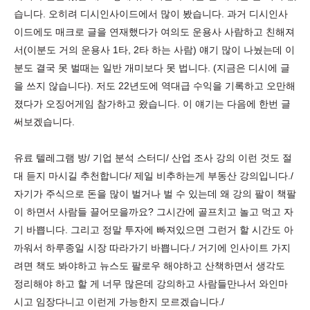
습니다. 오히려 디시인사이드에서 많이 봤습니다. 과거 디시인사
이드에도 매크로 글을 연재했다가 여의도 운용사 사람하고 친해져
서(이분도 거의 운용사 1타, 2타 하는 사람) 얘기 많이 나눴는데 이
분도 결국 못 벌때는 일반 개미보다 못 법니다. (지금은 디시에 글
을 쓰지 않습니다). 저도 22년도에 역대급 수익을 기록하고 오만해
졌다가 오징어게임 참가하고 왔습니다. 이 얘기는 다음에 한번 글
써보겠습니다.
유료 텔레그램 방/ 기업 분석 스터디/ 산업 조사 강의 이런 것도 절
대 듣지 마시길 추천합니다/ 제일 비추하는게 부동산 강의입니다./
자기가 주식으로 돈을 많이 벌거나 벌 수 있는데 왜 강의 팔이 책팔
이 하면서 사람들 끌어모을까요? 그시간에 골프치고 놀고 먹고 자
기 바쁩니다. 그리고 정말 투자에 빠져있으면 그런거 할 시간도 아
까워서 하루종일 시장 따라가기 바쁩니다./ 거기에 인사이트 가지
려면 책도 봐야하고 뉴스도 팔로우 해야하고 산책하면서 생각도
정리해야 하고 할 게 너무 많은데 강의하고 사람들만나서 와인마
시고 임장다니고 이런게 가능한지 모르겠습니다./