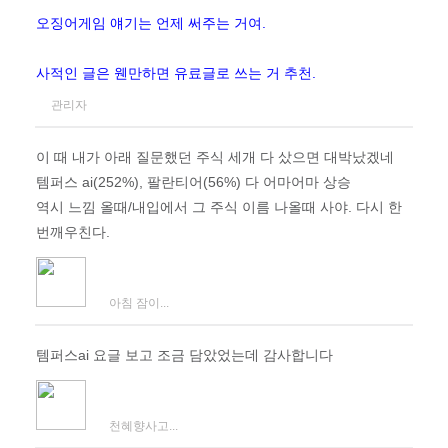
오징어게임 얘기는 언제 써주는 거여.
사적인 글은 웬만하면 유료글로 쓰는 거 추천.
관리자
이 때 내가 아래 질문했던 주식 세개 다 샀으면 대박났겠네
템퍼스 ai(252%), 팔란티어(56%) 다 어마어마 상승
역시 느낌 올때/내입에서 그 주식 이름 나올때 사야. 다시 한
번깨우친다.
아침 잠이...
템퍼스ai 요글 보고 조금 담았었는데 감사합니다
천혜향사고...