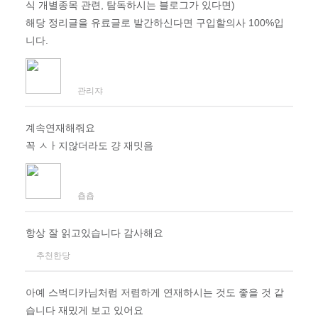
식 개별종목 관련, 탐독하시는 블로그가 있다면)
해당 정리글을 유료글로 발간하신다면 구입할의사 100%입
니다.
관리쟈
계속연재해줘요
꼭 ㅅㅏ지않더라도 걍 재밋음
춉춉
항상 잘 읽고있습니다 감사해요
추천한당
아예 스벅디카님처럼 저렴하게 연재하시는 것도 좋을 것 같
습니다 재밌게 보고 있어요