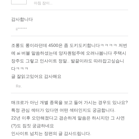
아침 잠이...
감사합니다
ii******
조롱도 롱이라던데 4500은 좀 도키도키합니다ㅋㅋㅋㅋ 저번
에 ai 버블 말씀하셨는데 양자퀀텀주에 오려나봅니다 주택시
장주도 그렇고 인사이트 정말.. 발끝이라도 따라잡고싶습니
다ㅋㅋㅋ
글 잘읽고있어요 감사해요
Re.
매크로가 아닌 개별 종목을 보고 들어 가시는 경우도 있나요?
특정 관심 섹터가 있다면 어떤 섹터인지도 궁금합니다.
22년 이후 오만해졌다고 겸손하게 말씀은 하시지만 그 사연
(?)도 짐짓 궁금하네요
인사이트 넘치는 장편의 글 감사드립니다.