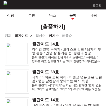
로그인
상담
추천
뉴스
문학
사람
[출품하기]
전체
월간이드
>
최신순
인기순
매출순
월간이드 34호
라이언 일병 구하기 / 포레스트 검프 / 남자의 부
양 본능 / 인생 잘 풀리는 법: 평판과 성공
문학 관찰기: 라이언 일병 구하기스필버그가 애당초 이
영화로 하고 싶었던 얘기는 “미국 킹왕짱”이 아니었습니
다. 그것과 정반대의 이야기였습니다. 바로 “개죽음”입니
다. 이 영화는 “의미없는 개죽음”을 이야기 하고 있습니
월간이드 38호
다. 단지 (트럼프 지지자들에게) 그렇게 보이지 않
색계 / 라이프 오브 파이 / 마흔살 넘은 좋은 남편
감 / 좋은 남편감이 좋아하는 여자 특징
문학 관찰기: 색계"색,계"는 지난 시간 연재한 “조제, 호랑
이, 그리고 물고기들”, 그리고 “러브레터”에 이은 여성 문
학 3부작 마지막 편입니다. 근래 창작된 모든 여성 문학
중 가장 뛰어난 작품이며, 이안 감독 최고의 역작입니다.
월간이드 14호
문학 관찰기: 라이프 오브
그레이스 켈리 / 클레 / 인생 잘 풀리는 법: 눈에