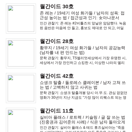
적 진실.미술 관찰기: 큐비즘 Cubism남자 심리 이용법:
월간이드 30호
존 레논 / 19세기 여성 화가들 / 남자의 성욕: 접
근성 높이는 법 / 접근성과 인기: 女아나운서
인간 관찰기: 존 레논 #2비틀즈의 앞날은 암담했다. 녹음
된 음반은 마음에 안 들고, 홍보도 제대로 안 되고, 어딜
가도 환영해 주는 사람은 없고, 그저 맹목적으로, 불안한
마음에, 여기저기 몸으로 뛰어 다니는 수 밖에 없었다. 그
월간이드 28호
런 와중에 존은 쉴 새 없이 외도를 했
황무지 / 19세기 여성 화가들 / 남자의 공감능력
(남자를 내 편 만드는 법)
문학 관찰기: 황무지, TS엘리엇세상에서 가장 유명한 시,
세상에서 가장 잔인하고 쇼킹한 시, 이상한 나라의 엘리
스 19금 버전, "황무지" 국내 최초 완전 해석.미술 관찰기:
19세기 여성 화가들 #2남자 심리의 이해:&nb
월간이드 42호
쇼생크 탈출 / 돌로레스 클레이본 / 남자 고쳐 쓰
는 법 / 고백하지 않고 사귀는 법
문학 관찰기: 쇼생크 탈출개봉 당시 아.무.도. 관심 없없던
영화가 30년이 지난 지금도 “가장 많이 리퀘스트 되는 영
화”가 된 건 분명 문학의 힘입니다. 문학의 존재 목적은
“기억에 남는 것”이라고 했습니다. 자극적이라 오래 기억
월간이드 11호
에 남는 게 아니라 매력적이라 오래 기
실비아 플래스 / 로트렉 / 키슬링 / 글 잘 쓰는 법
(진중권과 김어준의 사례) / 식은 남자 돌아오게
하는 법
인간 관찰기: 실비아 플래스 & 테드 휴즈실비아는 “죽음