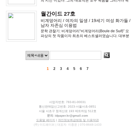
의 시인”이었다. 그의 대표작은 모두 죽음을 그리거나 죽
음을 암시하고 있었다. 그리고 자살로 유명해졌다. 어쩌
면 그의 참혹한 죽음이 아니었다면, 그리고 그를 죽음으
월간이드 27호
로 몰아 넣은 테드 휴즈를 만나지 않았다면,
비계덩어리 / 여자의 일생 / 19세기 여성 화가들 /
남자 자존심 이용법
문학 관찰기: 비계덩어리“비계덩어리(Boule de Suif)” 모
파상의 첫 작품이자 최초의 베스트셀러였습니다. 대부분
의 유명 작가들이 자신의 첫 작품을 습작 내지 버리는 작
품 정도로 쓰고 마는데, 모파상은 이걸 자신의 최고 걸작
품으로 만들었습니다.
1
2
3
4
5
6
7
사업자번호: 783-81-00031
통신판매업신고번호: 2023-서울서초-0851
서울 서초구 청계산로 193 메트하임 512호
문의:
idpaper.kr@gmail.com
도움말 페이지
|
개인정보취급방침 및 이용약관
(주) 이드페이퍼 | 대표자: 이종운 | 070-8648-1433