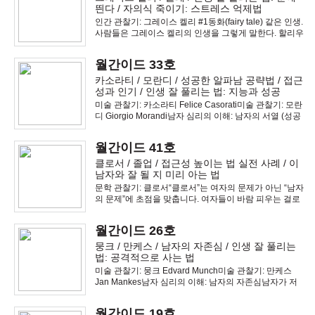
띈다 / 자의식 죽이기: 스트레스 억제법
인간 관찰기: 그레이스 켈리 #1동화(fairy tale) 같은 인생.
사람들은 그레이스 켈리의 인생을 그렇게 말한다. 할리우
드 최고의 여배우에서 모나코의 공주로. 모든 동화는 결
혼과 함께 “그 뒤로 행복하게 살았다(happily ever
월간이드 33호
after)”고 끝난다. 하지
카소라티 / 모란디 / 성공한 알파남 공략법 / 접근
성과 인기 / 인생 잘 풀리는 법: 지능과 성공
미술 관찰기: 카소라티 Felice Casorati미술 관찰기: 모란
디 Giorgio Morandi남자 심리의 이해: 남자의 서열 (성공
한 알파남 잡는 법)당신이 관계를 갖고 싶은 알파남은 성
공한 알파남일 것이다. 사회적 인정
월간이드 41호
클로서 / 졸업 / 접근성 높이는 법 실전 사례 / 이
남자와 잘 될 지 미리 아는 법
문학 관찰기: 클로서“클로서”는 여자의 문제가 아닌 “남자
의 문제”에 초점을 맞춥니다. 여자들이 바람 피우는 걸로
내용이 전개되지만, 정작 작품이 파헤치는 것은 남자들의
혐오스러운 위선입니다.문학 관찰기: 졸업많은 사람들이
월간이드 26호
이 영화에 대해 오해를 하는데, 이
뭉크 / 만케스 / 남자의 자존심 / 인생 잘 풀리는
법: 공격적으로 사는 법
미술 관찰기: 뭉크 Edvard Munch미술 관찰기: 만케스
Jan Mankes남자 심리의 이해: 남자의 자존심남자가 저
지르는 범죄의 상당수가 자존심과 연관돼 있는데, 남자의
자존심에 의해 발생되는 범죄
월간이드 19호