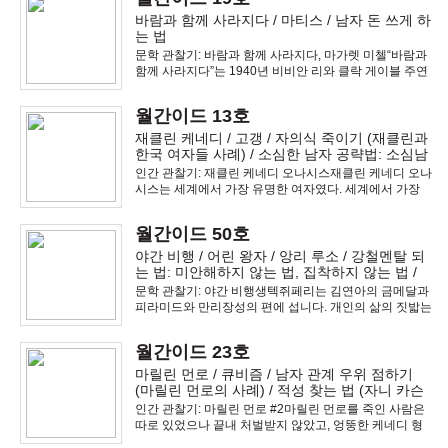
바람과 함께 사라지다 / 마티스 / 남자 돈 쓰게 하
는 법
문학 관찰기: 바람과 함께 사라지다, 마가렛 미첼“바람과
함께 사라지다”는 1940년 비비안 리와 클락 게이블 주연
의 영화로 더 유명합니다. 원작을 읽어 본 사람들은 알겠
지만, 이 작품은 단순 로맨스 소설과 거리가 먼, 인간의 본
월간이드 13호
성과 가치관에 관한 복잡한 주제를 다루고
재클린 케네디 / 고갱 / 자의식 죽이기 (재클린과
한국 여자들 사례) / 소심한 남자 공략법: 소심남
의 성적 취향
인간 관찰기: 재클린 케네디 오나시스재클린 케네디 오나
시스는 세계에서 가장 유명한 여자였다. 세계에서 가장
유명한 대통령의 아내였으며, 세계 최고 부자의 아내였
다. 지금껏 살았던 어느 여자보다 화려한 삶을 살았으며,
월간이드 50호
20세기를 살았던 어떤 인물보다 더 많이 언급되었다.
야간 비행 / 어린 왕자 / 앙리 루소 / 강철멘탈 되
는 법: 미안해하지 않는 법, 집착하지 않는 법 /
대인관계 필살기: 관계 우위
문학 관찰기: 야간 비행생텍쥐페리는 김연아의 금메달과
피라미드와 만리장성의 편에 섭니다. 개인의 삶의 짓밟는
신성과 영광, 대의와 명분을 옹호 합니다. 이를 위해 피 흘
린 모든 희생을 정당화 합니다. 왜 그 많은 사람들을 끌어
월간이드 23호
다 끔찍한 희생을 치르며 돌기둥을 쌓았을까.
마릴린 먼로 / 큐비즘 / 남자 관계 우위 점하기
(마릴린 먼로의 사례) / 적성 찾는 법 (자니 카슨
의 사례)
인간 관찰기: 마릴린 먼로 #2마릴린 먼로를 죽인 사람은
따로 있었으나 끝내 처벌받지 않았고, 엉뚱한 케네디 형
제에게 화살이 돌아갔다. 마릴린 먼로 죽음에 대한 충격