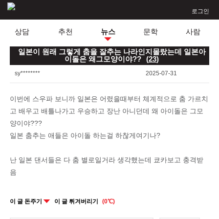
로그인
상담
추천
뉴스
문학
사람
일본이 원래 그렇게 춤을 잘추는 나라인지몰랐는데 일본아
이돌은 왜그모양이야??
(
23
)
sy********
2025-07-31
이번에 스우파 보니까 일본은 어렸을때부터 체계적으로 춤 가르치
고 배우고 배틀나가고 우승하고 장난 아니던데 왜 아이돌은 그모
양이야???
일본 춤추는 애들은 아이돌 하는걸 하찮게여기나?
난 일본 댄서들은 다 춤 별로일거라 생각했는데 쿄카보고 충격받
음
이 글 돈주기
이 글 튀겨버리기
(0℃)