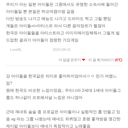
우리가 아는 일본 아이돌은 그중에서도 유명한 소속사에 들어간
아이돌일 뿐 본질은 하꼬여캠이랑 같음
다만 방송도 나가고 예능도 나가고 드라마도 찍고 그럴 뿐임
걔들은 아이돌=/=아티스트 라서 다른 음악장르가 쩔잖아
한국은 아이돌들을 아티스트라고 이미지메이킹해줘서 그렇게 빌
드업한 결과가 아이돌이 점령한 가요계임
LoveBL
2025-08-01
이 답글 돈주기
이 글 튀겨버리기
(0℃)
걍 아이돌을 한국같은 의미로 좋아하지않아서ㅇㅇ 먼가 여캠느
낌?
원래 한국도 비슷한 느낌이었음;; 우리나라 2세대 1세대 아이돌그
룹도 하나같이 프로페셔널 느낌은 아니잖아
근데 쟤네듀 슬슬 좀 프로같은 아이돌이나 실험적인 룹 만들고 있
음 xg 라는 그룹 나왔는데 얘네도 외퀴많고 호평 좋게받음 엥간한
케이팝 아이돌보다 얘네가 독창적이고 노래좋음