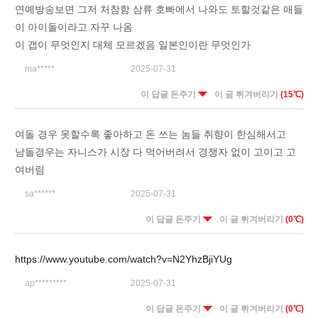
연예방송보면 그저 처참함 삼류 호빠에서 나와도 토할것같은 애들
이 아이돌이라고 자꾸 나옴
이 갭이 무엇인지 대체 모르겠음 일본인이란 무엇인가
ma*****
2025-07-31
이 답글 돈주기
이 글 튀겨버리기
(15℃)
여돌 경우 못할수록 좋아하고 돈 쓰는 놈들 취향이 한심해서고
남돌경우는 자니스가 시장 다 먹어버려서 경쟁자 없이 고이고 고
여버림
sa******
2025-07-31
이 답글 돈주기
이 글 튀겨버리기
(0℃)
https://www.youtube.com/watch?v=N2YhzBjiYUg
ap*********
2025-07-31
이 답글 돈주기
이 글 튀겨버리기
(0℃)