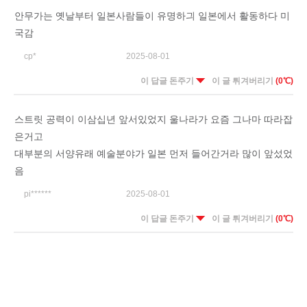
안무가는 옛날부터 일본사람들이 유명하긔 일본에서 활동하다 미
국감
cp*
2025-08-01
이 답글 돈주기
이 글 튀겨버리기
(0℃)
스트릿 공력이 이삼십년 앞서있었지 울나라가 요즘 그나마 따라잡
은거고
대부분의 서양유래 예술분야가 일본 먼저 들어간거라 많이 앞섰었
음
pi******
2025-08-01
이 답글 돈주기
이 글 튀겨버리기
(0℃)