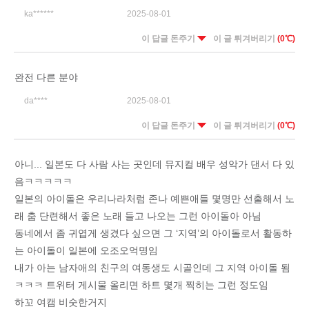
ka******
2025-08-01
이 답글 돈주기
이 글 튀겨버리기
(0℃)
완전 다른 분야
da****
2025-08-01
이 답글 돈주기
이 글 튀겨버리기
(0℃)
아니... 일본도 다 사람 사는 곳인데 뮤지컬 배우 성악가 댄서 다 있
음ㅋㅋㅋㅋㅋ
일본의 아이돌은 우리나라처럼 존나 예쁜애들 몇명만 선출해서 노
래 춤 단련해서 좋은 노래 들고 나오는 그런 아이돌아 아님
동네에서 좀 귀엽게 생겼다 싶으면 그 ‘지역’의 아이돌로서 활동하
는 아이돌이 일본에 오조오억명임
내가 아는 남자애의 친구의 여동생도 시골인데 그 지역 아이돌 됨
ㅋㅋㅋ 트위터 게시물 올리면 하트 몇개 찍히는 그런 정도임
하꼬 여캠 비숫한거지