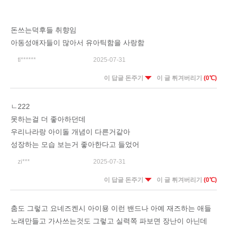
돈쓰는덕후들 취향임
아동성애자들이 많아서 유아틱함을 사랑함
tl******
2025-07-31
이 답글 돈주기
이 글 튀겨버리기
(0℃)
ㄴ222
못하는걸 더 좋아하던데
우리나라랑 아이돌 개념이 다른거같아
성장하는 모습 보는거 좋아한다고 들었어
zi***
2025-07-31
이 답글 돈주기
이 글 튀겨버리기
(0℃)
춤도 그렇고 요네즈켄시 아이묭 이런 밴드나 아예 재즈하는 애들
노래만들고 가사쓰는것도 그렇고 실력쪽 파보면 장난이 아닌데