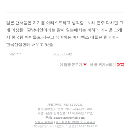
일본 댄서들은 자기를 아티스트라고 생각함 . 노래 연주 다하면 그
게 이상한.. 팔방미인이라는 말이 일본에서는 비하에 가까움 그래
서 한국형 아이돌로 키우고 싶어하는 에이벡스 애들은 한국에서
한국선생한테 배우고 있슴
ca*****
2025-08-02
이 답글 돈주기
이 글 튀겨버리기
(0℃)
사업자번호: 783-81-00031
통신판매업신고번호: 2023-서울서초-0851
서울 서초구 청계산로 193 메트하임 512호
문의:
idpaper.kr@gmail.com
도움말 페이지
|
개인정보취급방침 및 이용약관
(주) 이드페이퍼 | 대표자: 이종운 | 070-8648-1433