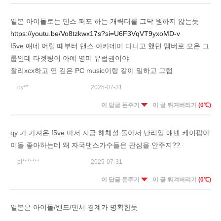
일본 아이돌로는 댄스 퍼포 하는 캐릭터를 그닥 원하지 않는듯
https://youtu.be/Vo8tzkwx17s?si=U6F3VqVT9yxoMD-v
f5ve 얘네 어릴 때부터 댄스 아카데미 다니고 했던 멤버로 모은 그
룹인데 타겟팅이 아예 영미 유럽권이야
찰리xcx하고 연 깊은 PC music이랑 같이 일하고 그럼
qy**
2025-07-31
이 답글 돈주기
이 글 튀겨버리기
(0℃)
qy 가 가져온 f5ve 마저 지금 해체설 돌아서 난리임 얘넨 케이팝아
이돌 좋아하는데 왜 자국댄스가수들은 관심을 안주지??
pl*******
2025-07-31
이 답글 돈주기
이 글 튀겨버리기
(0℃)
일본은 아이돌/밴드/댄서 경계가 명확한듯