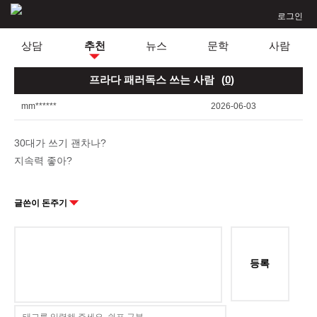
로그인
상담
추천
뉴스
문학
사람
프라다 패러독스 쓰는 사람
(
0
)
mm******
2026-06-03
30대가 쓰기 괜차나?
지속력 좋아?
글쓴이 돈주기
등록