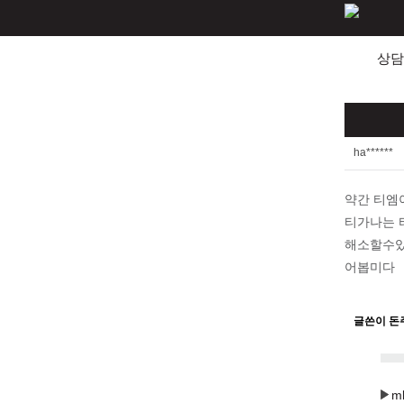
상담
ha******
약간 티엠
티가나는 
해소할수있
어봅미다
글쓴이 돈
m