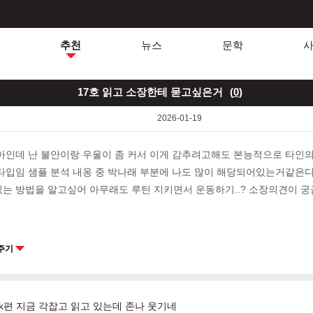
추천
뉴스
문학
17호 읽고 소장한테 묻고싶은거
(
0
)
2026-01-19
아인데 난 불안이랑 우울이 좀 커서 이게 감추려고해도 본능적으로 타인의
타입임 샘플 분석 내옹 중 박나래 부분에 나도 많이 해당되어있는거같은디
는 방법을 알고싶어 아무래도 루틴 지키면서 운동하기..? 소장의견이 궁
주기
k편 지금 각잡고 읽고 있는데 존나 웃기네