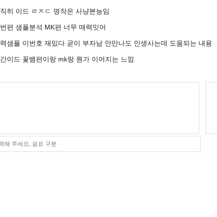
직히 이드 ㄹㅈㄷ 명작은 사냥본능임
번편 샘플분석 MK편 너무 매력잇어
력샘플 이번호 재밌다 굳이 부자남 안만나도 인생사는데 도움되는 내용
간이드 꽃뱀편이랑 mk랑 뭔가 이어지는 느낌