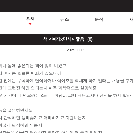
추천
뉴스
문학
책 <여자x단식> 좋음
(
8
)
2025-11-05
마나 몸에 좋은지는 책이 많이 나왔고
서 여자는 호르몬 변화가 있으니까
일 전에는 무식하게 단식하거나 식이조절 빡세게 하지 말라는 내용을 추
간에 그런짓 하면 안되는지 아주 과학적으로 설명해줌
생리기간에 더 먹으라는 소리는 아님… 그때 저탄고지나 단식을 하지 말라는
능을 설명하면서도
왜 단식하면 생리끊기고 머리빠지고 지랄나는지
어떻게 단식하면 되는지
여자들은 아묻따 단식하지 말라고 하는게 왜 틀린 말인지