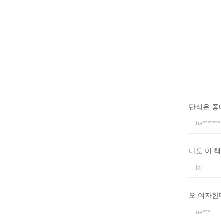
단식은 좋
ba*******
나도 이 책
la*
오 여자한
ne***