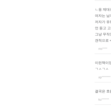
ㄴ응 제대
여자는 남
저자가 유
언 듣고 
그냥 무작
갠적으로 
ms****
이런책이
ㄱㅅㄱㅅ
ap*******
결국은 흐
ku******