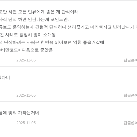
로만 하면 모든 인류에게 좋은 게 단식이래
자식 단식 하면 안된다는게 포인트인데
튜브도 운영하는데 간헐적 단식하다 생리끊기고 머리빠지고 난리났다가 이
고친 사례도 굉장히 많이 소개됨
정 단식하려는 사람은 한번쯤 읽어보면 엄청 좋을거같애
<비만코드> 다음으로 좋았음
2025-11-05
답글쓴
있다니
2025-11-05
답글쓴
름에 맞춰 가라는거네
2025-11-05
답글쓴