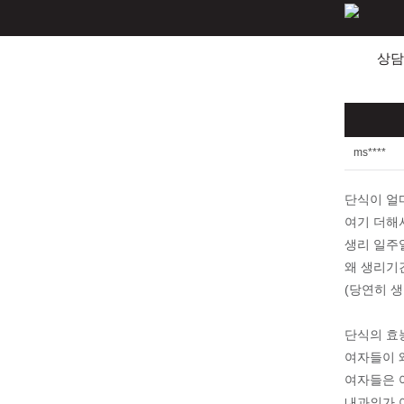
상담
ms****
단식이 얼
여기 더해
생리 일주
왜 생리기
(당연히 
단식의 효
여자들이 
여자들은 
내과의가 