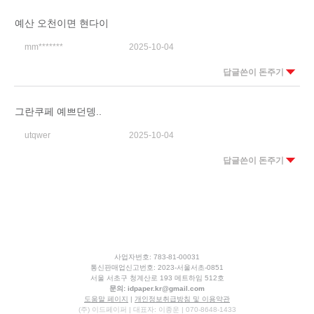
예산 오천이면 현다이
mm*******
2025-10-04
답글쓴이 돈주기
그란쿠페 예쁘던뎅..
utqwer
2025-10-04
답글쓴이 돈주기
사업자번호: 783-81-00031
통신판매업신고번호: 2023-서울서초-0851
서울 서초구 청계산로 193 메트하임 512호
문의:
idpaper.kr@gmail.com
도움말 페이지
|
개인정보취급방침 및 이용약관
(주) 이드페이퍼 | 대표자: 이종운 | 070-8648-1433