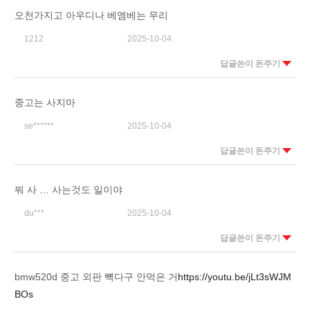
오천가지고 아우디나 베엠베는 무리
1212
2025-10-04
답글쓴이 돈주기
중고는 사지마
se******
2025-10-04
답글쓴이 돈주기
뭐 사 … 사는것도 일이야
du***
2025-10-04
답글쓴이 돈주기
bmw520d 중고 외판 뼉다구 안먹은 거
https://youtu.be/jLt3sWJM
BOs