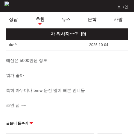
로그인
상담
추천
뉴스
문학
사람
차 뭐사지~~?
(
9
)
du***
2025-10-04
예산은 5000만원 정도
뭐가 좋아
특히 아우디나 bmw 운전 많이 해본 언니들
조언 점 ~~
글쓴이 돈주기