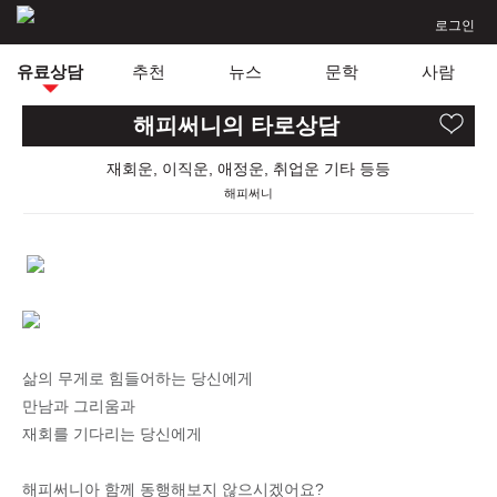
로그인
유료상담
추천
뉴스
문학
사람
해피써니의 타로상담
재회운, 이직운, 애정운, 취업운 기타 등등
해피써니
삶의 무게로 힘들어하는 당신에게
만남과 그리움과
재회를 기다리는 당신에게
해피써니아 함께 동행해보지 않으시겠어요?