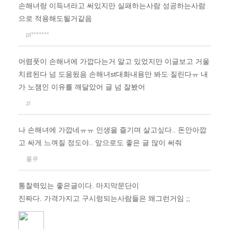
손해녀랑 이득녀라고 써있지만 실패하는사람 성공하는사람
으로 적용해도될거같음
pl*******
어렴풋이 손해녀에 가깝다는거 알고 있었지만 이글보고 거울
치료된다 넘 도움됬음 손해녀st대화내용만 봐도 질린다ㅠ 내
가 노잼인 이유를 깨달았어 글 넘 잘봤어
zl
나 손해녀에 가깝네ㅠㅠ 인생을 즐기며 살고싶다.. 돈안아깝
고 싸게 느껴질 정도야.. 앞으로도 좋은 글 많이 써줘
룰루
통찰력있는 좋은글이다. 마지막문단이
진짜다. 가격가지고 구시렁되는사람들은 왜그런거임 ;;