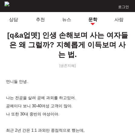
로그인
상담
추천
뉴스
문학
사람
[q&a업뎃] 인생 손해보며 사는 여자들
은 왜 그럴까? 지혜롭게 이득보며 사
는 법.
[생존지혜]
언니들 안녕
.
나는 전공을 살려 공예 과외를 하고있어
.
공예이다 보니
30-40
여성 고객이 많아
.
나 또한 30대 중반의 여성이야.
최근
2
년 간은
1:1
과외만 중점적으로 했는데
,