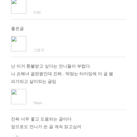
키햐
좋은글
그로구
난 이거 환불받고 싶다는 언니들이 부럽다.
나 손해녀 끝판왕인데 진짜.. 딱맞는 타이밍에 이 글 봄
피가되고 살이되는 글임
Yeon
진짜 너무 좋고 도움되는 글이다
앞으로도 언니가 쓴 글 계속 읽고싶어
iv