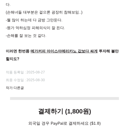
다
.
(손해녀들 대부분은 겉으론 굉장히 참해보임..)
-뭘 많이 하는데 다 금방 그만둔다
.
-뭔가 억하심정 피해의식이 잘 든다
.
-손해를 잘 보는 것 같다
.
이러면 한번쯤
메가커피 아이스아메리카노 값보다 싸게
투자해 볼만
할지도
?
작품 등록일 : 2025-08-27
최종 수정일 : 2025-08-30
작가 다른글
결제하기 (1,800원)
외국일 경우 PayPal로 결제하세요
($1.8)