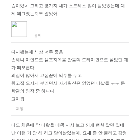
습이있네 그리고 몇가지 내가 스트레스 많이 받았었는데 대
체 왜그랬는지도 알았어
유찌
다시봤는데 새삼 너무 좋음
손해녀 마인드로 셀프지옥을 만들며 드라마퀸으로 살았던 때
가 떠오른다
의심이 많아서 고심끝에 악수를 두고
똥고집 오지게 부리면서 자기확신은 없었던 나날들 ㅜㅜ 문
학관의 명작 중 하나다
고마웡
떼잉
나도 처음에 막 나왔을 때쯤 사서 보고 되게 뻔한 말만 있네
난 이런 거 안 해 하고 닫아놨었는데, 요새 좀 안 풀리고 감정