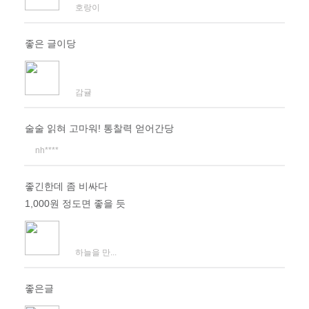
호랑이
좋은 글이당
감귤
술술 읽혀 고마워! 통찰력 얻어간당
nh****
좋긴한데 좀 비싸다
1,000원 정도면 좋을 듯
하늘을 만...
좋은글