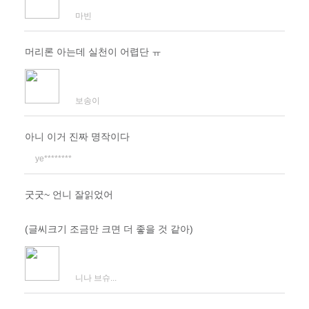
마빈
머리론 아는데 실천이 어렵단 ㅠ
보송이
아니 이거 진짜 명작이다
ye********
굿굿~ 언니 잘읽었어
(글씨크기 조금만 크면 더 좋을 것 같아)
니나 브슈...