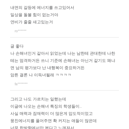
내면의 갈등에 에너지를 쓰고있어서
일상을 돌볼 힘이 없는거야
연비가 줄줄 새고있는거
ro******
글 좋다
나 손해녀인거 같아서 읽었는데 나는 남한테 관대한데 나한
테는 엄격하거든 쓰니 기준에 손해녀는 아닌거 같기도 왜냐
면 남의 평가보다 난 내행복이 중요하거든
암튼 결론 나 이득녀될래 ㅋㅋㅋㅋ
fa*******
그리고 나도 가르치는 일했는데
이글에 나오는 손해녀 특징의 학생들이..
사실 매력과 잠재력이 더 많은게 압도적이었고
뭉친에너지를 풀어주면 확 커지는 애들이 많은데
너무 한방향에서만 본다고 느껴져서