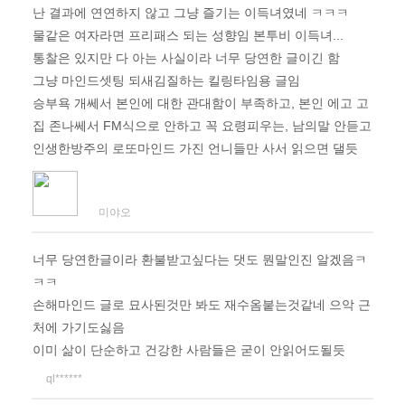
난 결과에 연연하지 않고 그냥 즐기는 이득녀였네 ㅋㅋㅋ
물같은 여자라면 프리패스 되는 성향임 본투비 이득녀...
통찰은 있지만 다 아는 사실이라 너무 당연한 글이긴 함
그냥 마인드셋팅 되새김질하는 킬링타임용 글임
승부욕 개쎄서 본인에 대한 관대함이 부족하고, 본인 에고 고
집 존나쎄서 FM식으로 안하고 꼭 요령피우는, 남의말 안듣고
인생한방주의 로또마인드 가진 언니들만 사서 읽으면 댈듯
미야오
너무 당연한글이라 환불받고싶다는 댓도 뭔말인진 알겠음ㅋ
ㅋㅋ
손해마인드 글로 묘사된것만 봐도 재수옴붙는것같네 으악 근
처에 가기도싫음
이미 삶이 단순하고 건강한 사람들은 굳이 안읽어도될듯
ql******