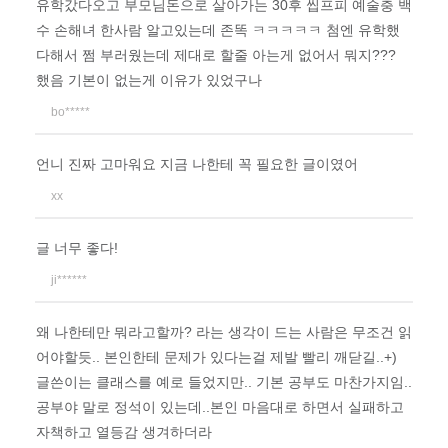
유학갔다오고 부모님돈으로 살아가는 30후 씹프피 예술충 백
수 손해녀 한사람 알고있는데 존똑 ㅋㅋㅋㅋㅋ 첨엔 유학했
다해서 쩜 부러웠는데 제대로 할줄 아는게 없어서 뭐지???
했음 기본이 없는게 이유가 있었구나
bo*****
언니 진짜 고마워요 지금 나한테 꼭 필요한 글이였어
xx
글 너무 좋다!
ji******
왜 나한테만 뭐라고할까? 라는 생각이 드는 사람은 무조건 읽
어야할듯.. 본인한테 문제가 있다는걸 제발 빨리 깨닫길..+)
글쓴이는 클래스를 예로 들었지만.. 기본 공부도 마찬가지임..
공부야 말로 정석이 있는데..본인 마음대로 하면서 실패하고
자책하고 열등감 생겨하더라