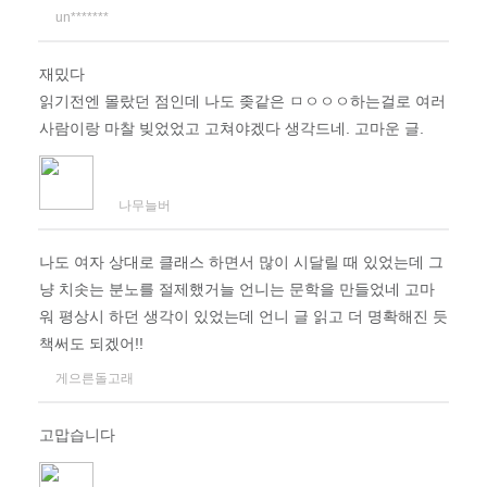
un*******
재밌다
읽기전엔 몰랐던 점인데 나도 좆같은 ㅁㅇㅇㅇ하는걸로 여러
사람이랑 마찰 빚었었고 고쳐야겠다 생각드네. 고마운 글.
나무늘버
나도 여자 상대로 클래스 하면서 많이 시달릴 때 있었는데 그
냥 치솟는 분노를 절제했거늘 언니는 문학을 만들었네 고마
워 평상시 하던 생각이 있었는데 언니 글 읽고 더 명확해진 듯
책써도 되겠어!!
게으른돌고래
고맙습니다