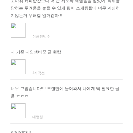
고마워 커피한잔보다 더 큰 위로와 깨달음을 얻었어. 착취를
당하는 두려움을 놓을 수 있게 됬어 소개팅할때 너무 계산하
지않는거 무해함 알거같아 !!
여름엔빙수
내 기준 내인생바꾼 글 원탑
J자곡선
너무 고맙습니다!!!! 오랜만에 들어와서 나에게 딱 필요한 글
을 ㅎㅎㅎ
대텅령
잘읽었다!!!