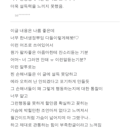
더욱 설득력을 느끼지 못했음.
se********
이글 내용은 나름 좋은데
너무 한녀생정뿌잉 다들이렇게해봣!♡
이런 어조로 쓰여있어서
뭔가 팔자좋은 아줌마한테 잔소리듣는 기분
어머~ 너 그러면 안돼 ㅠ 이런말듣는기분?
이런 말투로는
찐 손해녀들은 이 글에 설득 못당하고
에라 오히려 난 안되겠다고 포기하게 만들듯
그 손해녀들이 왜 그렇게 행동하는지에 대한 통찰이
너무 얕고
그런행동을 못하게 할만큼 확실하고 꽂히는
가슴에 박힐만한 조언마저 없다고 느껴져서
월간이드처럼 가슴이 넓어지며 아 그랬구나..
하고 제대로 관통하는 힘이 부족한글이라고 느껴짐