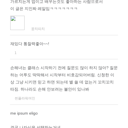
가르치는게 업이고 배우는것도 좋아하는 사람으로서
이 글은 지인짜 레알임ㅋㅋㅋㅋㅋㅋㅋ
꿍치따치
재밌다 통찰력좋아~~!
1
손해녀는 클래스 시작하기 전에 질문도 많이 하지 않아? 질문
하는 어투도 딱딱해서 시작부터 비호감되어버림. 신청한 이
상 그냥 시키면 믿고 하면 되는데 별 쓸 데 없는거 꼬치꼬치
따짐. 하나라도 손해 안보려는 불안이 있나봐
썬플라워여인
me ipsum eligo
결국 나자신을 선택하는거네