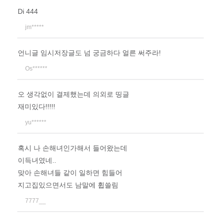
Di 444
jm*****
언니글 임시저장글도 넘 궁금하다 얼른 써주라!
Os******
오 생각없이 결제했는데 의외로 띵글
재미있다!!!!!
yu******
혹시 나 손해녀인가해서 들어왔는데
이득녀였네..
맞아 손해녀들 같이 일하면 힘들어
지고집있으면서도 남말에 휩쓸림
7777__