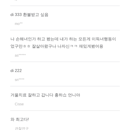
di 333 환불받고 싶음
mo**
나 손해녀인가 하고 봤는데 내가 하는 모든게 이득녀행동이
었구만ㅎㅎ 잘살아왔구나 나자신ㅋㅋ 재밌게봤어용
as*****
di 222
sn****
거울치료 잘하고 갑니다 흥하쇼 언니야
Cisse
와 최고다!
관찰연구