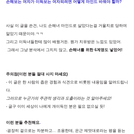
손해보는 여자가 이득보는 여자되려면 어떻게 마인드 바꿔야 할까?
사실 이 글을 쓴건
,
나도 손해녀 마인드로 살았다는걸 거울치료 당하며
알았기 때문이야
.
ㅋㅋ
그리고 이득녀들한테 많이 배웠거든
.
뭔가 치유받은 느낌도 있었어
.
그래서 그냥 분석에서 그치치 않고
,
손해녀를 위한
6
계명도 넣었어
!
주의점
(
이런 분들 절대 사지
마세요
)
-
이 글은 한 사람의 좁은 경험과 식견으로 비롯된 내용임을 알려드립니
다
.
그러므로 누군가의 주관적 생각과 도출이라는 것 알아주세요!
-
글구 이미 세상이 나에게 개이득인 분은 필요 없으실 듯
!
이런 분들 추천해요
.
-굉장히 겉으로는 차분하고
...
조용한데
,
은근 제멋대로라는 평을 듣는