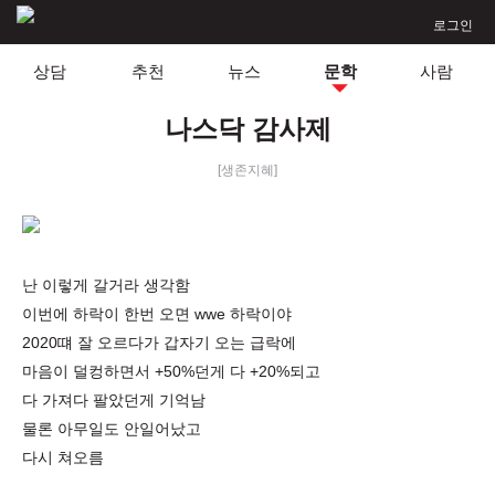
로그인
상담
추천
뉴스
문학
사람
나스닥 감사제
[생존지혜]
난 이렇게 갈거라 생각함
이번에 하락이 한번 오면 wwe 하락이야
2020떄 잘 오르다가 갑자기 오는 급락에
마음이 덜컹하면서 +50%던게 다 +20%되고
다 가져다 팔았던게 기억남
물론 아무일도 안일어났고
다시 쳐오름