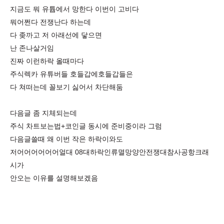
지금도 뭐 유튭에서 망한다 이번이 고비다
뭐어쩐다 전쟁난다 하는데
다 좆까고 저 아래선에 닿으면
난 존나살거임
진짜 이런하락 올때마다
주식렉카 유튜버들 호들갑에호들갑들은
다 쳐떠는데 꼴보기 싫어서 차단해둠
다음글 좀 지체되는데
주식 차트보는법+코인글 동시에 준비중이라 그럼
다음글쓸때 왜 이번 작은 하락이와도
저어어어어어어얼대 08대하락인류멸망양안전쟁대참사공항크래
시가
안오는 이유를 설명해보겠음