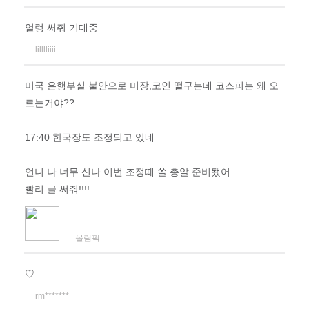
얼렁 써줘 기대중
lilllliiii
미국 은행부실 불안으로 미장,코인 떨구는데 코스피는 왜 오
르는거야??
17:40 한국장도 조정되고 있네
언니 나 너무 신나 이번 조정때 쏠 총알 준비됐어
빨리 글 써줘!!!!
올림픽
♡
rm*******