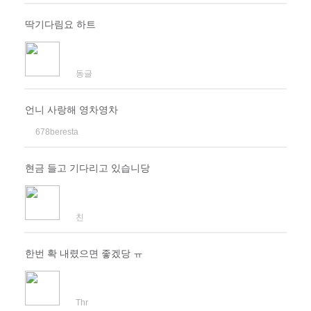
딱기다림요 하트
동글
언니 사랑해 영차영차
678beresta
현금 들고 기다리고 있습니당
친
한번 확 내렸으면 좋겠당 ㅠ
Thr