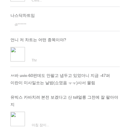
Citru...
나스닥차트임
di******
언니 저 차트는 어떤 종목이야?
Thr
ㅆ바 uvix-60펀데도 안팔고 냅두고 있었더니 지금 -47퍼
이란이 미사일쏘는 날밤(쇼였음 ㅜㅜ)사서 물림
유빅스 카바치려 본전 보겠다고 산 tsll얼릉 그전에 잘 팔아야
지
아침 잠이...