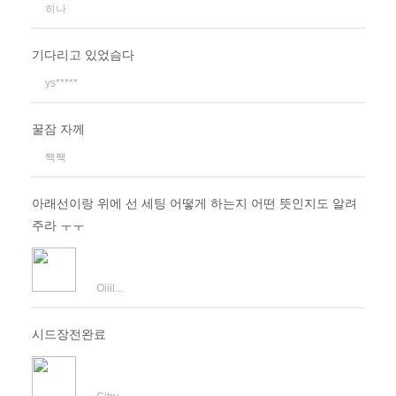
히나
기다리고 있었슴다
ys*****
꿀잠 자께
짹짹
아래선이랑 위에 선 세팅 어떻게 하는지 어떤 뜻인지도 알려
주라 ㅜㅜ
Oiiil...
시드장전완료