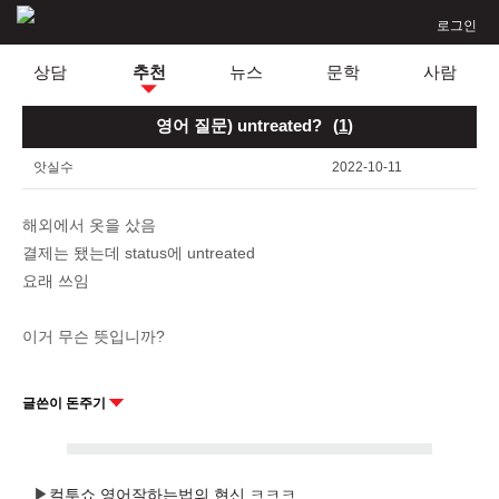
로그인
상담
추천
뉴스
문학
사람
영어 질문) untreated?
(
1
)
앗실수
2022-10-11
해외에서 옷을 샀음
결제는 됐는데 status에 untreated
요래 쓰임
이거 무슨 뜻입니까?
글쓴이 돈주기
컬투쇼 영어잘하는법의 현신 ㅋㅋㅋ