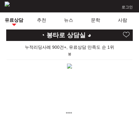
로그인
유료상담
추천
뉴스
문학
사람
◔ 봉타로 상담실 ◕
누적리딩사례 900건+, 유료상담 만족도 순 1위
봉
****