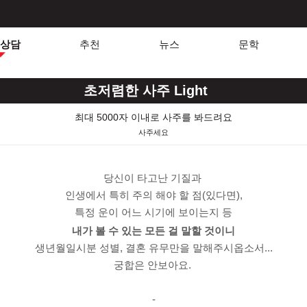
상담
추천
뉴스
문학
초저렴한 사주 Light
최대 5000자 이내로 사주를 봐드려요
사주세요
당신이 타고난 기질과
인생에서 특히 주의 해야 할 점(있다면),
특정 운이 어느
시기에 보이는지 등
내가 볼 수 있는 모든 걸 말할 것이니
생년월일시분 성별, 결혼 유무만을
말해주시옵소서...
궁합은 안보아요.
-