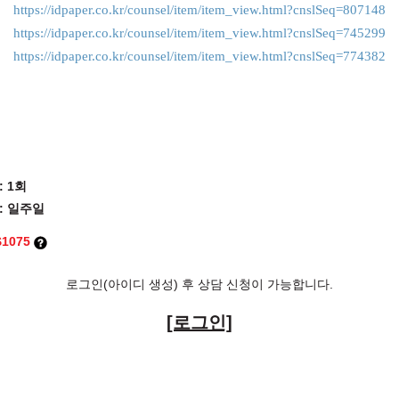
https://idpaper.co.kr/counsel/item/item_view.html?cnslSeq=807148
https://idpaper.co.kr/counsel/item/item_view.html?cnslSeq=745299
https://idpaper.co.kr/counsel/item/item_view.html?cnslSeq=774382
: 1회
: 일주일
$1075
로그인(아이디 생성) 후 상담 신청이 가능합니다.
[로그인]