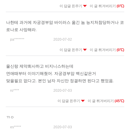
이 답글 돈주기
이 글 튀겨버리기
(0℃)
나한테 과거에 자궁경부암 바이러스 옮긴 놈 능지처참당하거나 코
로나로 사망해라.
pa*******
2020-07-02
이 답글 돈주기
이 글 튀겨버리기
(0℃)
울신랑 제약회사하고 비지니스하는데
연애때부터 이야기해줬어. 자궁경부암 백신같은거
맞을필요 없다고. 본인 남자 자신만 정결하면 된다고 했었음.
ro****
2020-07-03
이 답글 돈주기
이 글 튀겨버리기
(45℃)
ㄲㅇ
es*****
2020-07-03