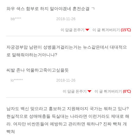
와우 색스 함부로 하지 말아야겠네 혼전순결 ㄱ
bb****
2018-11-26
이 답글 돈주기
이 글 튀겨버리기
(15℃)
자궁경부암 남편이 성병옮겨걸리는거는 뉴스같은데서 대대적으
로 말해줘야하는거아니냐?
씨발 존나 억울하고죽이고싶을듯
lo******
2018-11-26
이 답글 돈주기
이 글 튀겨버리기
(0℃)
남자도 백신 맞으라고 홍보하고 지원해야지 국가는 뭐하고 있나?
현실적으로 성매매충들 득실대는 나라라면 이런거라도 제대로 해
라. 여자만 비싼돈들여 예방하고 관리하면 뭐하냐? 진짜 빡쳐 개
빡쳐