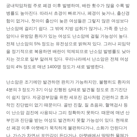
궁내막암처럼 주로 폐경 이후 발병하며, 배란 횟수가 많을 수록 발
병률도 높아진다. 따라서 초경이 빠르거나, 폐경이 늦거나, 출산경
험이 없거나, 첫아이 출산이 늦은 여성들은 그렇지 않은 여성보다
난소암에 걸리기 쉽다. 그 밖에 지방 섭취가 많거나, 가족 중 난소
암이나 유방암 환자가 있는 여성도 난소암에 걸릴 가능성이 높다.
전체 난소암의 5% 정도는 유전성으로 밝혀져 있다. 그러나 피임약
을 정기적으로 복용하면 배란이 억제되므로 난소암 발병률도 낮아
지는 것으로 일부 알려져 있다. 우리나라에서 난소암은 전체 여성
암의 4% 정도로 매년 1400명 정도가 새로 발병한다.
난소암은 조기에만 발견하면 완치가 가능하지만, 불행히도 환자의
4분의 3 정도가 3기 이상 진행된 상태로 발견될 정도로 조기진단
이 쉽지 않다. 자궁경부암을 위한 세포진 검사처럼 간편하고 효과
적인 진단법이 없기 때문이다. 골반 진찰, 질 초음파, 혈액검사 등
이 난소암 검진에 사용되나 그리 정확하지 못하다. 때문에 매년 산
부인과 진단을 받는 여성도 발견하지 못할 가능성이 있다. 현재로
선 폐경 이후 아랫배가 묵직하게 불편하다거나, 소화가 안된다거
나, 가스가 차면서 포만감이 든다거나, 아랫배에서 딱딱한 물체가