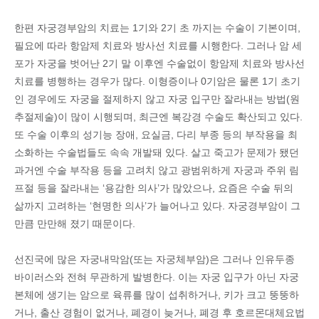
한편 자궁경부암의 치료는 1기와 2기 초 까지는 수술이 기본이며,
필요에 따라 항암제 치료와 방사선 치료를 시행한다. 그러나 암 세
포가 자궁을 벗어난 2기 말 이후엔 수술없이 항암제 치료와 방사선
치료를 병행하는 경우가 많다. 이형증이나 0기암은 물론 1기 초기
인 경우에도 자궁을 절제하지 않고 자궁 입구만 잘라내는 방법(원
추절제술)이 많이 시행되며, 최근엔 복강경 수술도 확산되고 있다.
또 수술 이후의 성기능 장애, 요실금, 다리 부종 등의 부작용을 최
소화하는 수술법들도 속속 개발돼 있다. 살고 죽고가 문제가 됐던
과거엔 수술 부작용 등을 고려치 않고 광범위하게 자궁과 주위 림
프절 등을 잘라내는 ‘용감한 의사’가 많았으나, 요즘은 수술 뒤의
삶까지 고려하는 ‘현명한 의사’가 늘어나고 있다. 자궁경부암이 그
만큼 만만해 졌기 때문이다.
선진국에 많은 자궁내막암(또는 자궁체부암)은 그러나 인유두종
바이러스와 전혀 무관하게 발병한다. 이는 자궁 입구가 아닌 자궁
본체에 생기는 암으로 육류를 많이 섭취하거나, 키가 크고 뚱뚱하
거나, 출산 경험이 없거나, 폐경이 늦거나, 폐경 후 호르몬대체요법