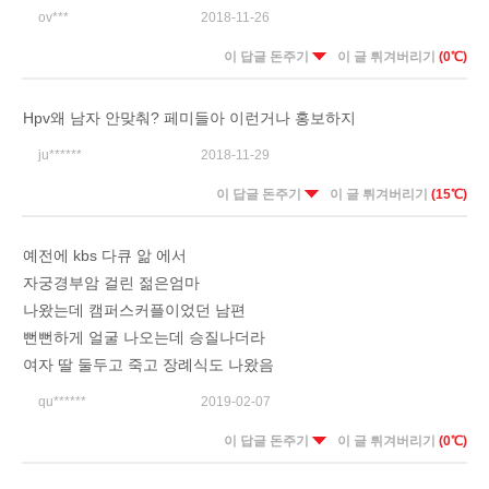
ov***
2018-11-26
이 답글 돈주기
이 글 튀겨버리기
(0℃)
Hpv왜 남자 안맞춰? 페미들아 이런거나 홍보하지
ju******
2018-11-29
이 답글 돈주기
이 글 튀겨버리기
(15℃)
예전에 kbs 다큐 앎 에서
자궁경부암 걸린 젊은엄마
나왔는데 캠퍼스커플이었던 남편
뻔뻔하게 얼굴 나오는데 승질나더라
여자 딸 둘두고 죽고 장례식도 나왔음
qu******
2019-02-07
이 답글 돈주기
이 글 튀겨버리기
(0℃)