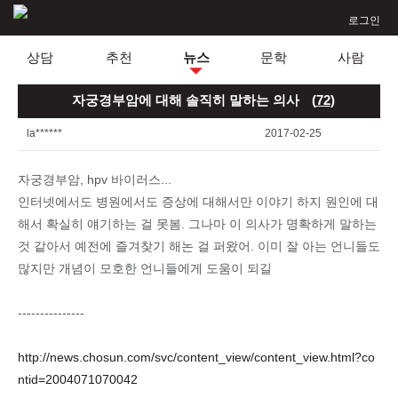
로그인
상담
추천
뉴스
문학
사람
자궁경부암에 대해 솔직히 말하는 의사
(
72
)
la******
2017-02-25
자궁경부암, hpv 바이러스...
인터넷에서도 병원에서도 증상에 대해서만 이야기 하지 원인에 대
해서 확실히 얘기하는 걸 못봄. 그나마 이 의사가 명확하게 말하는
것 같아서 예전에 즐겨찾기 해논 걸 퍼왔어. 이미 잘 아는 언니들도
많지만 개념이 모호한 언니들에게 도움이 되길
---------------
http://news.chosun.com/svc/content_view/content_view.html?co
ntid=2004071070042