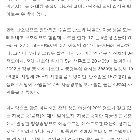
만져지는 등 애매한 증상이 나타날 때마다 난소암 정밀 검진을 받
아보는 수 밖에 없다.
한편 난소암으로 진단되면 수술로 난소와 나팔관, 자궁 등을 모두
떼어내고 보조적으로 항암제 치료를 한다. 1기는 5년 생존율이 70
~95%, 2기는 50~70%지만, 3기 이상인 경우엔 5~20%에 불과하
다. 그러나 앞서 언급했듯 발견 당시 3기 이상인 경우가 전체의 3/4
정도여서, 전체 난소암 환자의 5년 생존율도 20~40%에 불과하다.
2002년 정부 통계에 따르면 자궁경부암 환자는 3980명 발생해 10
09명이 사망해 25%의 사망률을 보였지만, 난소암은 1572명이 발
생해 626명이 사망함으로써 자궁경부암보다 훨씬 높은 40%의 사
망률을 기록했다.
마지막으로 암은 아니지만 전체 성인 여성의 20% 정도가 갖고 있
는 자궁근종(물혹)에 대해 알아보자. 자궁근종이란 자궁안 근육층
에서 발생한 양성종양으로 여성호르몬 에스트로겐 때문에 생기는
것으로 알려져 있다. 크기는 밤톨만한 것에서 부터 어른 주먹보다
큰 것 까지 다양한데, 백인은 약 25~30%, 흑인은 약 50% 정도가