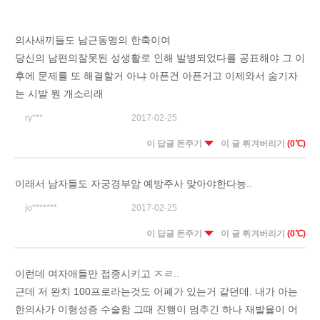
의사새끼들도 남근동맹의 한축이여
당신의 남편의잘못된 성생활로 인해 발병되었다를 공표해야 그 이
후에 문제를 또 해결할거 아냐 아픈건 아픈거고 이제와서 숨기자
는 시발 뭔 개소리래
ry***
2017-02-25
이 답글 돈주기
이 글 튀겨버리기
(0℃)
이래서 남자들도 자궁경부암 예방주사 맞아야한다능..
jo*******
2017-02-25
이 답글 돈주기
이 글 튀겨버리기
(0℃)
이런데 여자애들만 접종시키고 ㅈㄹ..
근데 저 완치 100프로라는것도 어폐가 있는거 같던데. 내가 아는
한의사가 이형성증 수술함 그때 진행이 멈추긴 하나 재발율이 어