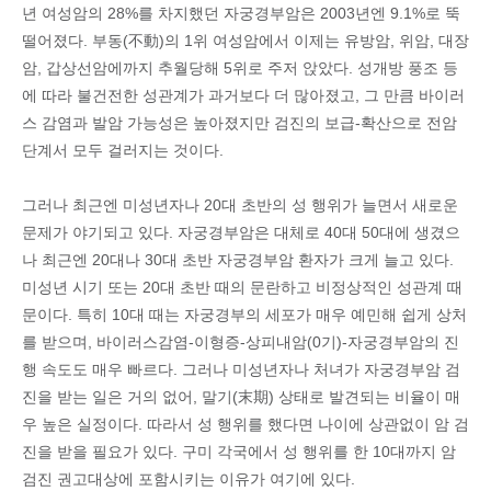
년 여성암의 28%를 차지했던 자궁경부암은 2003년엔 9.1%로 뚝
떨어졌다. 부동(不動)의 1위 여성암에서 이제는 유방암, 위암, 대장
암, 갑상선암에까지 추월당해 5위로 주저 앉았다. 성개방 풍조 등
에 따라 불건전한 성관계가 과거보다 더 많아졌고, 그 만큼 바이러
스 감염과 발암 가능성은 높아졌지만 검진의 보급-확산으로 전암
단계서 모두 걸러지는 것이다.
그러나 최근엔 미성년자나 20대 초반의 성 행위가 늘면서 새로운
문제가 야기되고 있다. 자궁경부암은 대체로 40대 50대에 생겼으
나 최근엔 20대나 30대 초반 자궁경부암 환자가 크게 늘고 있다.
미성년 시기 또는 20대 초반 때의 문란하고 비정상적인 성관계 때
문이다. 특히 10대 때는 자궁경부의 세포가 매우 예민해 쉽게 상처
를 받으며, 바이러스감염-이형증-상피내암(0기)-자궁경부암의 진
행 속도도 매우 빠르다. 그러나 미성년자나 처녀가 자궁경부암 검
진을 받는 일은 거의 없어, 말기(末期) 상태로 발견되는 비율이 매
우 높은 실정이다. 따라서 성 행위를 했다면 나이에 상관없이 암 검
진을 받을 필요가 있다. 구미 각국에서 성 행위를 한 10대까지 암
검진 권고대상에 포함시키는 이유가 여기에 있다.