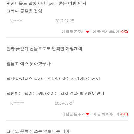
윗언니들도 말했지만 hpv는 콘돔 예방 안됨
그러니 좆같은 것임
la******
2017-02-25
이 답글 돈주기
이 글 튀겨버리기
(0℃)
진짜 좆같다 콘돔으로도 안되면 어떻게해
맘놓고 섹스 못하겠구나
남자 바이러스 검사는 얼마나 자주 시켜야대는거야
남친이든 썸이든 원나잇이든 검사 결과 받고해야겠네
lo*******
2017-02-27
이 답글 돈주기
이 글 튀겨버리기
(0℃)
그래도 콘돔 안쓰는 것보다는 나아