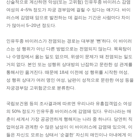
산술적으로 계산하면 악성(또는 고위험) 인유두종 바이러스 감염
여성의 4~5% 정도가 자궁 경부암에 걸릴 수 있다는 얘기다. 바이
러스에 감염돼 암으로 발전하는 데 걸리는 기간은 사람마다 차이
가 많아서 5~20년 정도다.
인유두종 바이러스가 전염되는 경로는 대부분 ‘뻔’하다. 이 바이러
스는 성 행위가 아닌 다른 방법으로는 전염되지 않는다. 목욕탕이
나 수영장에서 옮는 일도 없으며, 위생이 문제가 돼 전염되는 일도
거의 없다. 본인 또는 성행위 상대방의 난잡하고 문란한 성 관계를
통해서만 옮겨진다. 때문에 18세 이전에 성 행위를 시작한 여성,
성 행위 상대가 여러 명인 여성, 남편이 성적으로 문란한 여성 등을
자궁경부암 고위험군으로 분류한다.
국립보건원 등의 조사결과에 따르면 우리나라 유흥접객업소 여성
의 50% 정도가 인유두종 바이러스에 감염돼 있다. 우리나라는 매
춘이 세계서 가장 공공연하게 행해지는 나라 중 하나다. 당연히 직
업여성과 관계한 수 많은 남성이 이 바이러스에 감염돼 있으며, 이
들은 자신도 모르는 상태서 ‘순결한’ 자신의 애인이나 아내에게 이