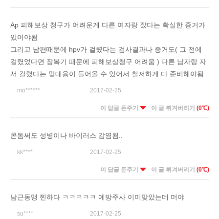
Ap 피해보상 청구가 어려운게 다른 여자랑 잤다는 확실한 증거가
있어야됨
그리고 남편때문에 hpv가 걸렸다는 검사결과나 증거도( 그 전에
걸렸었다면 잠복기 때문에 피해보상청구 어려움 ) 다른 남자랑 자
서 걸렸다는 맞대응이 들어올 수 있어서 철저하게 다 준비해야됨
mo******
2017-02-25
이 답글 돈주기
이 글 튀겨버리기
(0℃)
콘돔써도 성병이나 바이러스 감염됨..
kk****
2017-02-25
이 답글 돈주기
이 글 튀겨버리기
(0℃)
남근동맹 찐하다 ㅋㅋㅋㅋㅋ 예방주사 이미맞았는데 머야
su****
2017-02-25