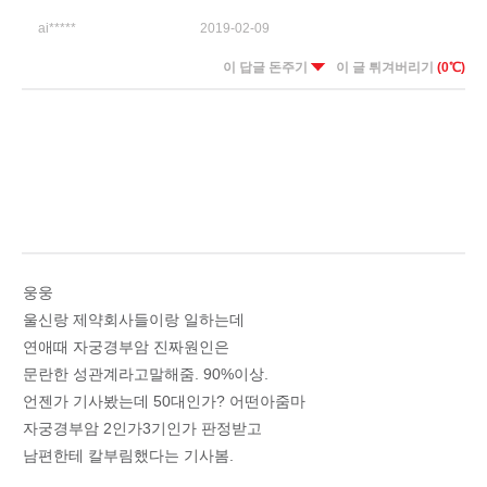
ai*****
2019-02-09
이 답글 돈주기
이 글 튀겨버리기
(0℃)
웅웅
울신랑 제약회사들이랑 일하는데
연애때 자궁경부암 진짜원인은
문란한 성관계라고말해줌. 90%이상.
언젠가 기사봤는데 50대인가? 어떤아줌마
자궁경부암 2인가3기인가 판정받고
남편한테 칼부림했다는 기사봄.