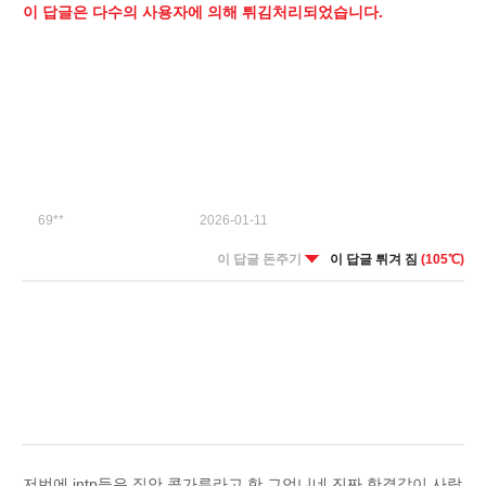
이 답글은 다수의 사용자에 의해 튀김처리되었습니다.
69**
2026-01-11
이 답글 돈주기
이 답글 튀겨 짐
(105℃)
저번에 intp들은 집안 콩가루라고 한 그언니네 진짜 한결같이 사람