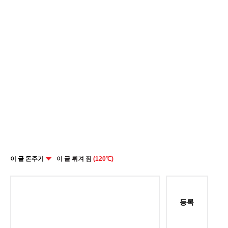
이 글 돈주기
이 글 튀겨 짐
(120℃)
등록