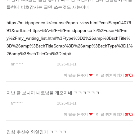
들한테 비호감사는 글만 쓰는것도 재능이네
https://m.idpaper.co.kr/counsel/open_view.html?cnslSeq=14079
91&rurlList=https%3A%2F%2Fm.idpaper.co.kr%2Fuser%2Fm
y%2Fmy_writing_list.html%3Ftype%3D2%26amp%3BschTitle%
3D%26amp%3BschTitleScrap%3D%26amp%3BschType%3D1%
26amp%3BschTitleCmt%3DIntp#
hi******
2026-01-11
이 답글 돈주기
이 글 튀겨버리기
(0℃)
지난 글 보니까 내로남불 개오지네 ㅋㅋㅋㅋㅋㅋ
fy******
2026-01-11
이 답글 돈주기
이 글 튀겨버리기
(0℃)
진심 추신수 와잎인가 ㅋㅋㅋㅋ