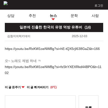
로그인
상담
추천
뉴스
문학
사람
일본에 진출한 한국의 유명 먹방 유튜버
(
14
)
김첨지의럭키데이
2025-12-03
https://youtu.be/RxKW1oeNWBg?si=hE-tQX5rjI638GaZ&t=166
오~ 노래도 제법 하네 ㅋ
https://youtu.be/RxKW1oeNWBg?si=fsShYXEXRkd44BPO&t=11
02
이 글 돈주기
이 글 튀겨버리기
(0℃)
등록