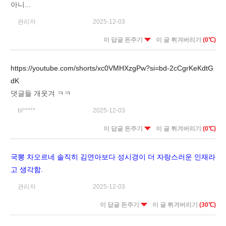
아니...
판리자
2025-12-03
이 답글 돈주기
이 글 튀겨버리기
(0℃)
https://youtube.com/shorts/xc0VMHXzgPw?si=bd-2cCgrKeKdtG
dK
댓글들 개웃겨 ㅋㅋ
bl*****
2025-12-03
이 답글 돈주기
이 글 튀겨버리기
(0℃)
국뽕 차오르네 솔직히 김연아보다 성시경이 더 자랑스러운 인재라
고 생각함.
관리자
2025-12-03
이 답글 돈주기
이 글 튀겨버리기
(30℃)