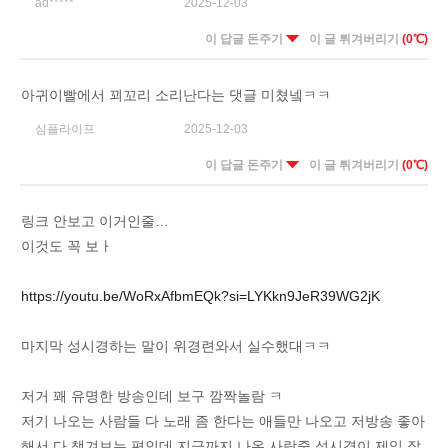
ad*****
2025-12-03
이 답글 돈주기
이 글 튀겨버리기
(0℃)
아귀이빨에서 꾀꼬리 소리난다는 댓글 미쳤넼ㅋㅋ
심플라이프
2025-12-03
이 답글 돈주기
이 글 튀겨버리기
(0℃)
링크 안보고 이거인줄…
이것도 꼭 보ㅏ
https://youtu.be/WoRxAfbmEQk?si=LYKkn9JeR39WG2jK
마지막 성시경하는 말이 위경련와서 실수했대ㅋㅋ
저거 꽤 유명한 방송인데 보구 깜짝놀람 ㅋ
저기 나오는 사람들 다 노래 좀 한다는 애들만 나오고 저방송 좋아
해서 다 챙겨보는 편인데 지금까지 나온 사람중 성시경이 제일 잘