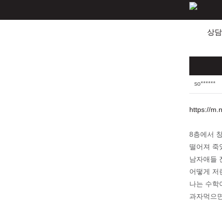
상담
so******
https://m
8층에서 
떨어져 죽
남자애들 
어떻게 저
나는 수학
과자먹으면