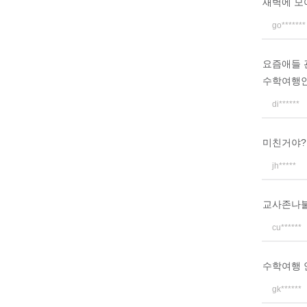
새벽에 모
go*******
요즘애들
수학여행
di******
미친거야?
jh*****
교사존나
cu******
수학여행 
gk******