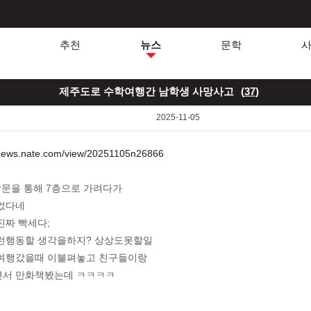
추천
뉴스
문학
제주도로 수학여행간 남학생 사망사고
(
37
)
2025-11-05
.news.nate.com/view/20251105n26866
창문을 통해 7층으로 가려다가
었다네
진짜 빡세다;
런행동할 생각을하지? 상상도못할일
여행갔을때 이불펴놓고 친구들이랑
서 만화책봤는데 ㅋㅋㅋㅋ