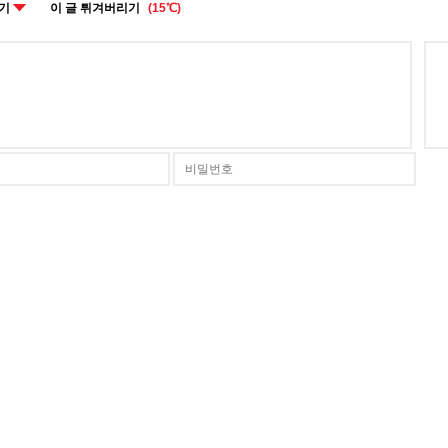
주기
이 글 튀겨버리기
(15℃)