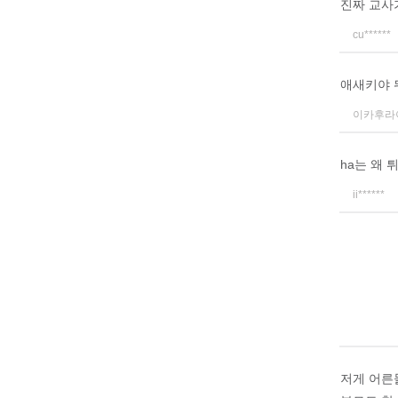
진짜 교사
cu******
애새키야 
이카후라
ha는 왜 
ii******
저게 어른