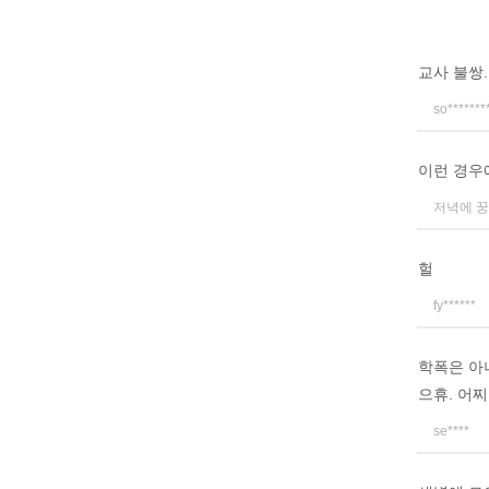
교사 불쌍.
so*******
이런 경우
저녁에 
헐
fy******
학폭은 아
으휴. 어찌
se****