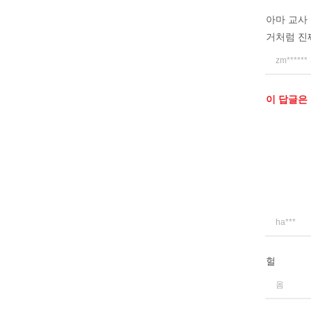
아마 교사
거처럼 진
zm******
이 답글은
ha***
헐
옴