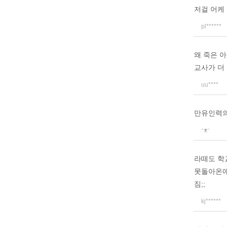
저걸 어케
pl******
왜 죽은 
교사가 더
uu****
만유인력의
ᵔᴥᵔ
라떼도 학
못돌아온애
짐;;
kj******