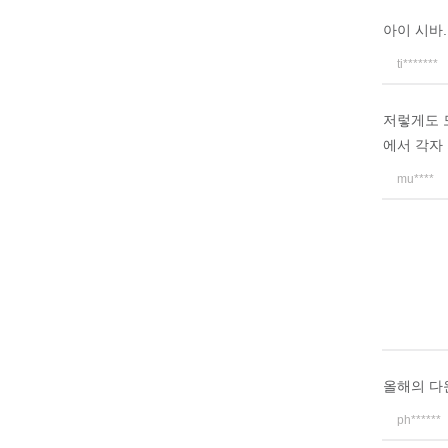
아이 시바..
ti*******
저렇게도 
에서 각자
mu****
올해의 다
ph******