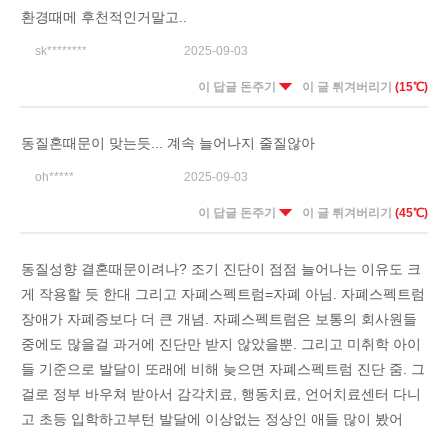
환경때메 후천적인거말고..
sk********
2025-09-03
이 답글 돈주기
이 글 튀겨버리기
(15℃)
동질혼때문이 맞는듯... 계속 늘어나지 줄질않아
oh*****
2025-09-03
이 답글 돈주기
이 글 튀겨버리기
(45℃)
동질성향 결혼때문이려나? 조기 진단이 점점 늘어나는 이유도 크
게 작용할 듯 한대 그리고 자폐스펙트럼=자폐 아님. 자폐스펙트럼
장애가 자폐증보다 더 큰 개념. 자폐스펙트럼은 보통의 회사원들
중에도 많을걸 과거에 진단만 받지 않았을뿐. 그리고 미취학 아이
들 기준으로 발달이 또래에 비해 늦으면 자폐스펙트럼 진단 줌. 그
걸로 정부 바우쳐 받아서 감각치료, 행동치료, 언어치료센터 다니
고 초등 입학하고부턴 발달에 이상없는 정상인 애들 많이 봤어