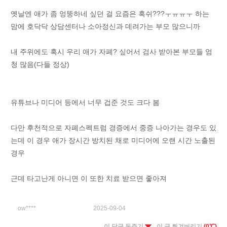
옛날엔 애가 좀 엉뚱하네 싶던 걸 요즘은 혹쉬???ㅜㅠㅠㅜ 하는
맘에 호닥닥 상담센터나 소아정신과 데려가는 부모 많으니까
내 주위에도 혹시 우리 애가 자폐? 싶어서 검사 받아본 부모들 엄
청 많음(다들 정상)
유튜브나 미디어 등에서 너무 겁준 것도 크다 봄
다만 후천적으로 자폐스펙트럼 경증에서 중증 나아가는 경우도 있
는데 이 경우 애가 장시간 방치된 채로 미디어에 오랜 시간 노출된
경우
근데 타고난게 아니면 이 또한 치료 받으면 좋아져
ow****
2025-09-04
이 답글 돈주기
이 글 튀겨버리기
(0℃)