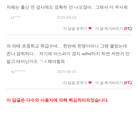
자폐는 출산 전 검사에도 정확히 안 나오잖아.. 그래서 더 무서워
zz****
2025-09-03
이 답글 돈주기
이 글 튀겨버리기
(0℃)
와 라떼 초중학교 학급수네… 한반에 한명이라니 그땐 몰랐는데
존나 끔찍하다… 저기에 아스퍼거 경지 adhd까지 하면 저딴거 안
밟고 태어난거도 ㄱㅅ해야할득
su*******
2025-09-03
이 답글 돈주기
이 글 튀겨버리기
(0℃)
이 답글은 다수의 사용자에 의해 튀김처리되었습니다.