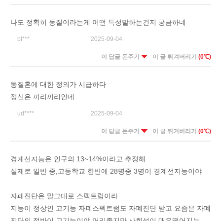
나도 정확히 동질이라는게 어떤 특성말하는건지 궁금하네
bl***
2025-09-04
이 답글 돈주기
이 글 튀겨버리기
(0℃)
동질혼에 대한 정의가 시급하다
정신은 끼리끼리인데
ud****
2025-09-04
이 답글 돈주기
이 글 튀겨버리기
(0℃)
경계선지능은 인구의 13~14%이라고 추정해
실제로 일반 중,고등학교 한반에 28명중 3명이 경계선지능이야
자폐진단은 말그대로 스펙트럼이라
지능이 정상인 고기능 자폐스펙트럼도 자폐진단 받고 요즘은 자폐
진단의 절반이 고기능이야 머리좋지만 사회성이 매우떨어지는..