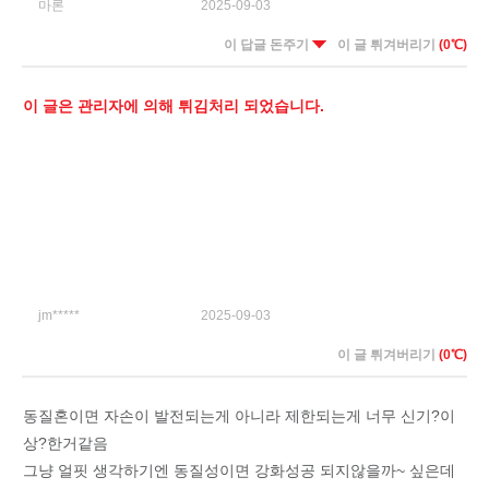
마론
2025-09-03
이 답글 돈주기
이 글 튀겨버리기
(0℃)
이 글은 관리자에 의해 튀김처리 되었습니다.
jm*****
2025-09-03
이 글 튀겨버리기
(0℃)
동질혼이면 자손이 발전되는게 아니라 제한되는게 너무 신기?이
상?한거같음
그냥 얼핏 생각하기엔 동질성이면 강화성공 되지않을까~ 싶은데