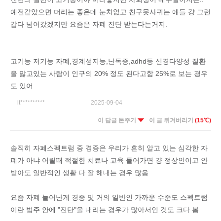
예전같았으면 머리는 좋은데 눈치없고 친구못사귀는 애들 걍 그런
갑다 넘어갔겠지만 요즘은 자폐 진단 받는다는거지.
고기능 저기능 자폐,경계성지능,난독증,adhd등 신경다양성 질환
을 앓고있는 사람이 인구의 20% 정도 된다고함 25%로 보는 경우
도 있어
it**********
2025-09-04
이 답글 돈주기
이 글 튀겨버리기
(15℃)
솔직히 자폐스펙트럼 중 경증은 우리가 흔히 알고 있는 심각한 자
폐가 아냐 어릴때 적절한 치료나 교육 들어가면 걍 정상인이고 안
받아도 일반적인 생활 다 잘 해내는 경우 많음
요즘 자폐 늘어난게 경증 및 거의 일반인 가까운 수준도 스펙트럼
이란 범주 안에 "진단"을 내리는 경우가 많아서인 것도 크다 봄