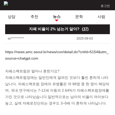
로그인
상담
추천
뉴스
문학
사람
자폐 비율이 2% 넘는거 알아?
(
37
)
so**********
2025-09-03
https://news.amc.seoul.kr/news/con/detail.do?cntId=5154&utm_
source=chatgpt.com
자폐스펙트럼은 얼마나 흔한가요?
자폐스펙트럼장애는 일반인에게 알려진 것보다 훨씬 흔하게 나타
납니다. 자폐스펙트럼 장애의 유병률은 약 88명 중 한 명이 해당되
며, 국내 연구에서는 7-12세 아동의 2.64%가 자폐스펙트럼장애를
가진 것으로 나타났습니다.일반적으로는 남아의 비율이 여아보다
높고, 실제 자폐로진단되는 경우도 3~5배 더 흔하게 나타납니다.