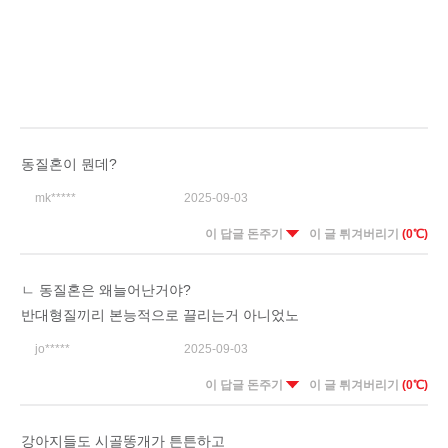
동질혼이 뭔데?
mk*****
2025-09-03
이 답글 돈주기
이 글 튀겨버리기
(0℃)
ㄴ 동질혼은 왜늘어난거야?
반대형질끼리 본능적으로 끌리는거 아니었노
jo*****
2025-09-03
이 답글 돈주기
이 글 튀겨버리기
(0℃)
강아지들도 시골똥개가 튼튼하고