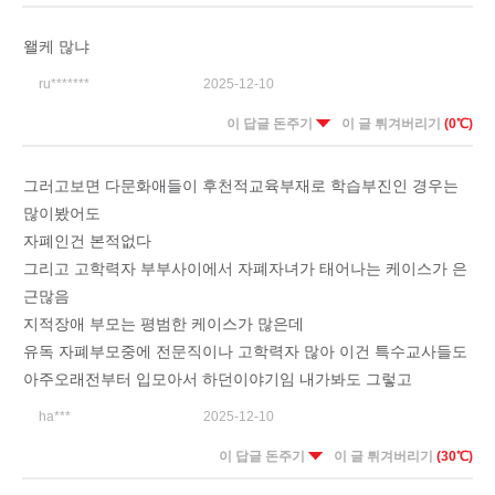
왤케 많냐
ru*******
2025-12-10
이 답글 돈주기
이 글 튀겨버리기
(0℃)
그러고보면 다문화애들이 후천적교육부재로 학습부진인 경우는
많이봤어도
자폐인건 본적없다
그리고 고학력자 부부사이에서 자폐자녀가 태어나는 케이스가 은
근많음
지적장애 부모는 평범한 케이스가 많은데
유독 자폐부모중에 전문직이나 고학력자 많아 이건 특수교사들도
아주오래전부터 입모아서 하던이야기임 내가봐도 그렇고
ha***
2025-12-10
이 답글 돈주기
이 글 튀겨버리기
(30℃)