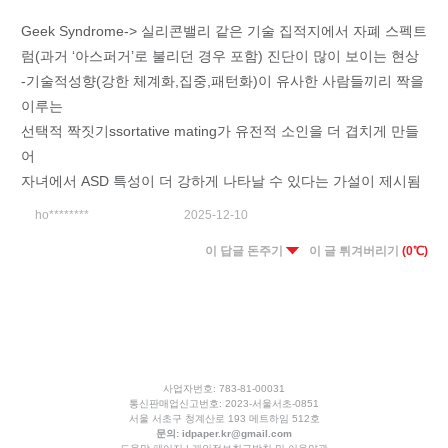
Geek Syndrome-> 실리콘밸리 같은 기술 집적지에서 자폐 스펙트
럼(과거 ‘아스퍼거’로 불리던 경우 포함) 진단이 많이 보이는 현상
-기술적성향(강한 체계화,집중,패턴화)이 유사한 사람들끼리 짝을
이루는
선택적 짝짓기ssortative mating가 유전적 소인을 더 겹치게 만들
어
자녀에서 ASD 특성이 더 강하게 나타날 수 있다는 가설이 제시됨
ho********
2025-12-10
이 답글 돈주기
이 글 튀겨버리기
(0℃)
사업자번호: 783-81-00031
통신판매업신고번호: 2023-서울서초-0851
서울 서초구 청계산로 193 메트하임 512호
문의:
idpaper.kr@gmail.com