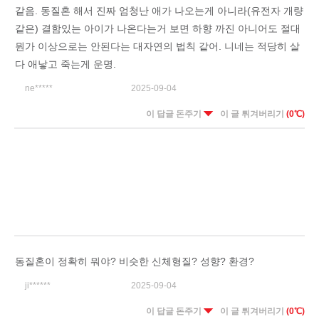
같음. 동질혼 해서 진짜 엄청난 애가 나오는게 아니라(유전자 개량
같은) 결함있는 아이가 나온다는거 보면 하향 까진 아니어도 절대
뭔가 이상으로는 안된다는 대자연의 법칙 같어. 니네는 적당히 살
다 애낳고 죽는게 운명.
ne*****
2025-09-04
이 답글 돈주기
이 글 튀겨버리기
(0℃)
동질혼이 정확히 뭐야? 비슷한 신체형질? 성향? 환경?
ji******
2025-09-04
이 답글 돈주기
이 글 튀겨버리기
(0℃)