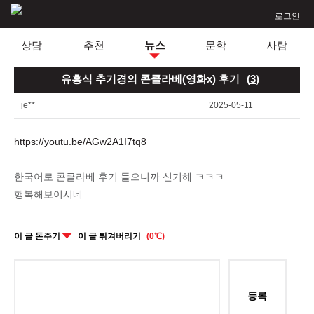
로그인
상담
추천
뉴스
문학
사람
유흥식 추기경의 콘클라베(영화x) 후기
(
3
)
je**
2025-05-11
https://youtu.be/AGw2A1I7tq8
한국어로 콘클라베 후기 들으니까 신기해 ㅋㅋㅋ
행복해보이시네
이 글 돈주기
이 글 튀겨버리기
(0℃)
등록