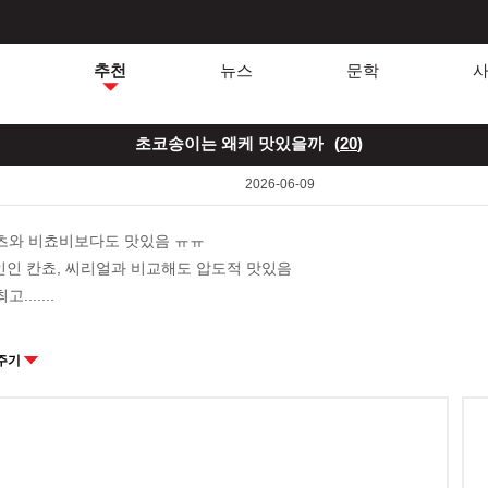
추천
뉴스
문학
초코송이는 왜케 맛있을까
(
20
)
2026-06-09
츠와 비쵸비보다도 맛있음 ㅠㅠ
라인인 칸쵸, 씨리얼과 비교해도 압도적 맛있음
.......
주기