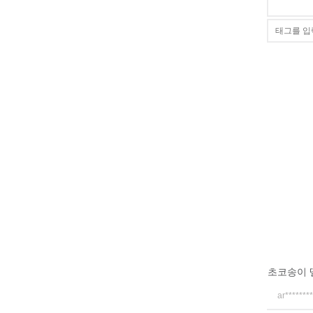
초코송이 
ar********