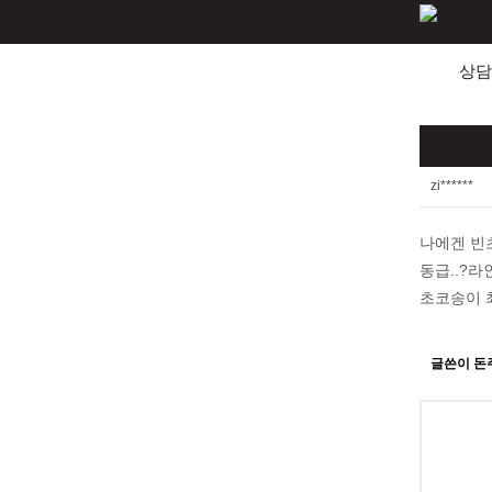
상담
zi******
나에겐 빈
동급..?
초코송이 최고
글쓴이 돈