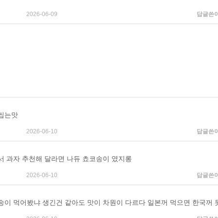
2026-06-09
답글쓴
씹는맛
2026-06-10
답글쓴
서 과자 추천해 달라면 나듀 쵸코송이 였지롱
2026-06-10
답글쓴
송이 먹어봤냐 생긴건 같아도 맛이 차원이 다르다 일본꺼 먹으면 한국꺼 못