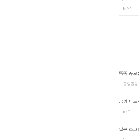
hr****
똑똑 끊오
몰랑몰랑
긍까 이드
mo*
일본 초코