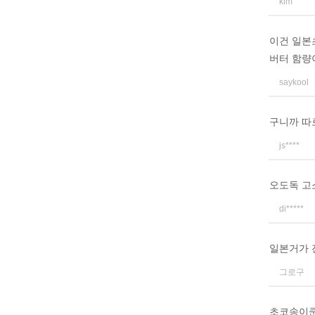
kim
이건 일본
버터 함량
saykool
구니까 따
js****
오도독 고
di*****
일본거가 
그로구
초코송이쿤