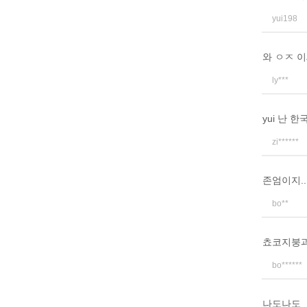
yui198
와 ㅇㅈ 이
ly***
yui 난
zi******
존엄이지.
bo**
쵸코지붕
bo******
나도나도