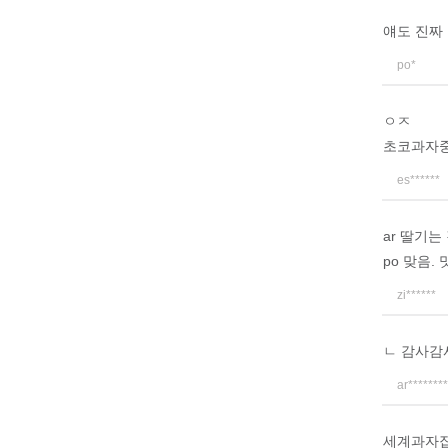
얘도 진짜
po*
ㅇㅈ
초코과자
es******
ar 딸기는
po 맞음.
zi******
ㄴ 감사감
ar********
세계과자집