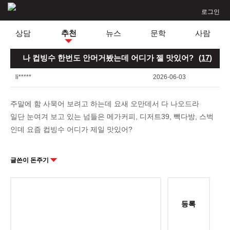
로그인
상담
추천
뉴스
문학
사람
나 컵빙수 한번도 안머거봤는데 어디가 젤 맛있어?
(
17
)
li*****
2026-06-03
주말에 함 사묵어 보려고 하는데 요새 오만데서 다 나오드라
일단 눈여겨 보고 있는 넘들은 메가커피, 디저트39, 빽다방, 스벅
인데 요즘 컵빙수 어디가 제일 맛있어?
글쓴이 돈주기
등록