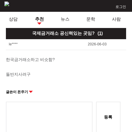
로그인
상담
추천
뉴스
문학
사람
국제금거래소 공신력있는 곳임?
(
1
)
le****
2026-06-03
한국금거래소하고 비슷함?
돌반지사려구
글쓴이 돈주기
등록