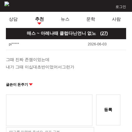
로그인
상담
추천
뉴스
문학
사람
매스 ~ 아레나때 클럽다닌언니 없노
(
27
)
pi*****
2026-06-03
그때 진짜 존잼이었는데
내가 그때 이십대초반이었어서그런가
글쓴이 돈주기
등록