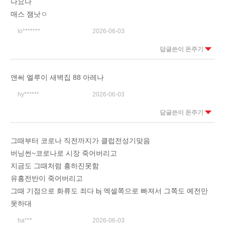
나요나
매스 잼낫ㅇ
lo*******
2026-06-03
답글쓴이 돈주기
앤써 엘루이 새벽집 88 아레나
hy******
2026-06-03
답글쓴이 돈주기
그때부터 코로나 직전까지가 클럽전성기맞음
버닝썬~코로나로 시장 죽어버리고
지금도 그때처럼 흥하진못함
유흥전반이 죽어버리고
그때 기점으로 화류도 죄다 bj 엑셀쪽으로 빠져서 그쪽도 예전만
못하대
ha***
2026-06-03