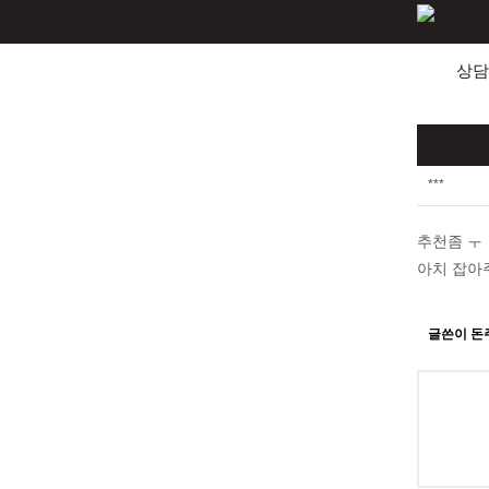
상담
***
추천좀 ㅜ
아치 잡아
글쓴이 돈