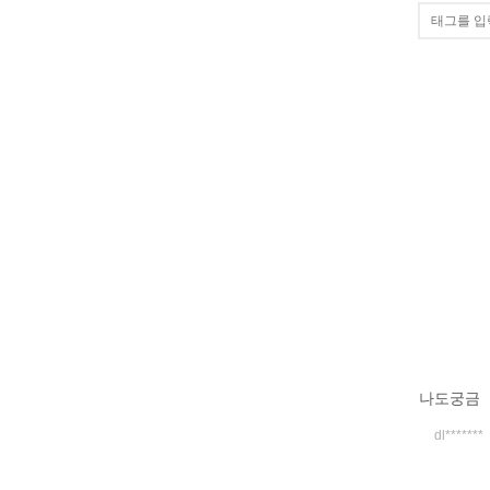
나도궁금
dl*******