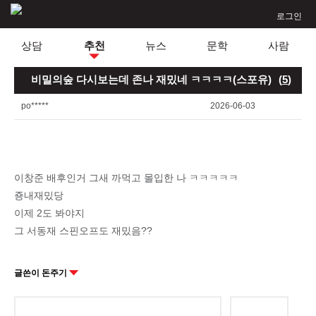
로그인
상담
추천
뉴스
문학
사람
비밀의숲 다시보는데 존나 재밌네 ㅋㅋㅋㅋ(스포유)
(
5
)
po*****
2026-06-03
이창준 배후인거 그새 까먹고 몰입한 나 ㅋㅋㅋㅋㅋ
죵내재밌당
이제 2도 봐야지
그 서동재 스핀오프도 재밌음??
글쓴이 돈주기