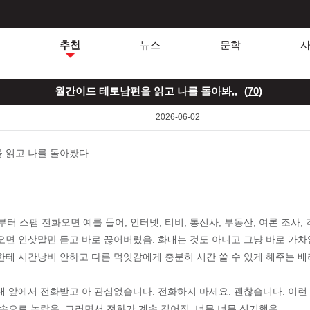
추천
뉴스
문학
월간이드 테토남편을 읽고 나를 돌아봐,,
(
70
)
2026-06-02
 읽고 나를 돌아봤다..
부터 스팸 전화오면 예를 들어, 인터넷, 티비, 통신사, 부동산, 여론 조사,
오면 인삿말만 듣고 바로 끊어버렸음. 화내는 것도 아니고 그냥 바로 가차
한테 시간낭비 안하고 다른 먹잇감에게 충분히 시간 쓸 수 있게 해주는 배
내 앞에서 전화받고 아 관심없습니다. 전화하지 마세요. 괜찮습니다. 이런
속으로 놀랐음. 그러면서 전화가 계속 길어짐. 너무 너무 신기했음.