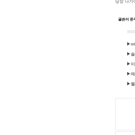
당장 나가
글쓴이 돈
m
솔
이
매
월