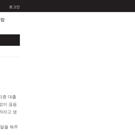
로그인
사람
 각종 대출
없이 끊음.
려라고 생
 말을 해주