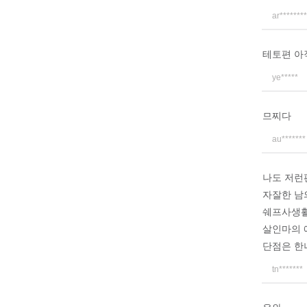
ar********
테토편 아
ye*****
므찌다
au*******
나도 저런
자잘한 남
쉐프사생활
살인마의 
단점은 한
tn*******