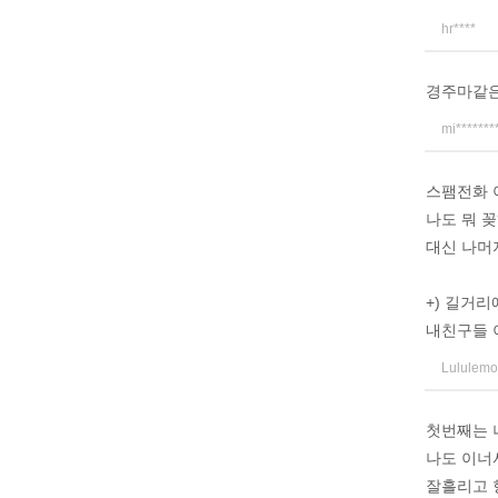
hr****
경주마같
mi*******
스팸전화 
나도 뭐 꽂
대신 나머
+) 길거리
내친구들 
Lululem
첫번째는 
나도 이너
잘흘리고 