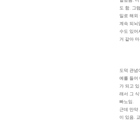
일했음. 더
도 함. 그
일로 해외
계속 되뇌
수도 있어
거 같아 
도덕 관념이
예를 들어
가 되고 있
래서 그 식
빠노임.
근데 만약 
이 있음. 