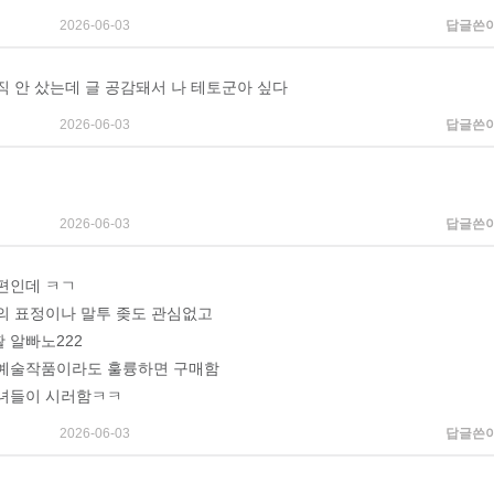
2026-06-03
답글쓴
직 안 샀는데 글 공감돼서 나 테토군아 싶다
2026-06-03
답글쓴
2026-06-03
답글쓴
편인데 ㅋㄱ
의 표정이나 말투 좆도 관심없고
 알빠노222
예술작품이라도 훌륭하면 구매함
녀들이 시러함ㅋㅋ
2026-06-03
답글쓴