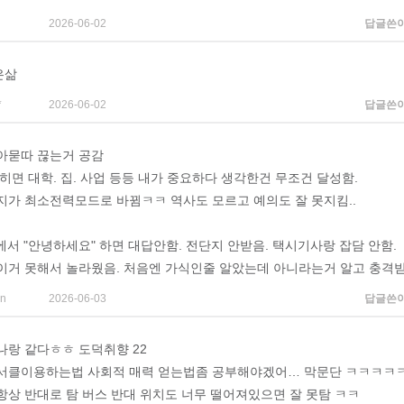
2026-06-02
답글쓴
은삶
*
2026-06-02
답글쓴
아묻따 끊는거 공감
히면 대학. 집. 사업 등등 내가 중요하다 생각한건 무조건 달성함.
지가 최소전력모드로 바뀜ㅋㅋ 역사도 모르고 예의도 잘 못지킴..
에서 "안녕하세요" 하면 대답안함. 전단지 안받음. 택시기사랑 잡담 안함.
이거 못해서 놀라웠음. 처음엔 가식인줄 알았는데 아니라는거 알고 충격
on
2026-06-03
답글쓴
나랑 같다ㅎㅎ 도덕취향 22
서클이용하는법 사회적 매력 얻는법좀 공부해야겠어… 막문단 ㅋㅋㅋㅋ
항상 반대로 탐 버스 반대 위치도 너무 떨어져있으면 잘 못탐 ㅋㅋ