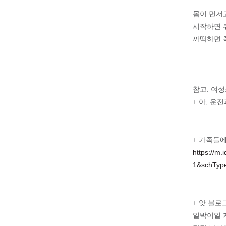
몸이 먼저
시작하면 
까딱하면 죽
참고. 여
+ 아, 운
+ 가족들
https://m
1&schTyp
+ 앗 블로
일박이일 