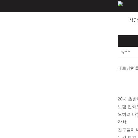
상담
sy****
테토남편을
20대 초반
보험 전화
오히려 나
각함.
친구들이 
는걸 보고 