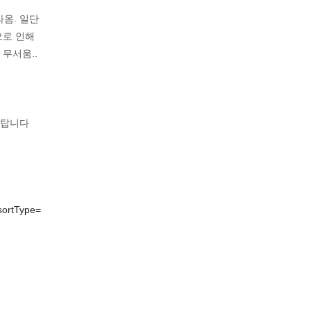
옴. 일단
으로 인해
무서움..
 탑니다
sortType=