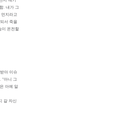
르면서 깨기
함. 내가 그
닌 먼지라고
모되서 죽을
숨이 온전할
 받아 이슈
 “아니 그
경은 아예 알
지 갈 자신