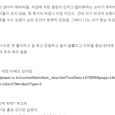
고 생각이 뒤따라옴. 직감에 의한 결정이 먼저고 합리화하는 논리가 뒤따라
뒤돌아 보지 않음. 뭐 죽기야 하겠냐 이런 마인드. 근데 자기 파괴적 성향
을 수도 있겠다 싶은 순간이 분명히 있었음. 그래서 나는 내가 항상 조금 
성스러운 옷 좋아하고 잘 웃고 친절하고 음식 잘흘리고 지하철 항상 반대로
전과 주차 매우 잘함
에 대한 이해도 깊어짐
.idpaper.co.kr/counsel/item/item_view.html?cnslSeq=1470856&page=1&
e=1&schTitle=&schType=1
그에 박제? 부끄러
지방 출장 갔다온 남편이