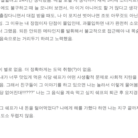
 잘할려고 24시간 생각했음. 메일 보낼 게 생각나서 새벽 3시에 소리지
럼에도 불구하고 때 늘 모니터 보면서, 아 이거 아니어도 할 거 많다고 생각
 출장다니면서 대접 받을 때도, 나 이 포지션 벗어나면 조또 아무것도 아
임. 그 이유는 내 장점이자 단점이 몰입인데, 과몰입하면 내가 완전히 소
서 그랬음. 되든 안되든 메타인지를 발휘해서 불교적으로 접근해야 내 목
마음속으로는 거리두기 하려고 노력했음.
 별로 없음. 더 정확하게는 도덕 취향(?)이 없음.
 내가 너무 맛있게 먹은 식당 쉐프가 어떤 사생활적 문제로 사회적 지탄을
음. 그래서 친구들이 그 이야기를 하고 있으면 나는 놀라서 이렇게 물어봄.
당 없어진대!!!???” 나는 그 음식을 계속 먹고 싶지 쉐프의 퇴근 후 요지
그 쉐프가 내 돈을 털어먹었다? 나에게 해를 가했다 하면 나는 지구 끝까
교도소 두렵지 않음.