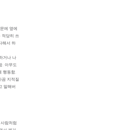
때문에 옆에
돈 적당히 쓰
다해서 하
하거나 나
함. 아무도
게 행동함.
가끔 지적질
고 말해버
친 사람처럼