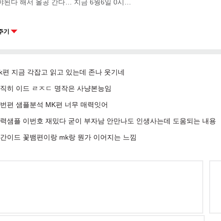
야된다 해서 올공 간다… 지금 6웡6일 0시…
주기
k편 지금 각잡고 읽고 있는데 존나 웃기네
직히 이드 ㄹㅈㄷ 명작은 사냥본능임
번편 샘플분석 MK편 너무 매력잇어
력샘플 이번호 재밌다 굳이 부자남 안만나도 인생사는데 도움되는 내용
간이드 꽃뱀편이랑 mk랑 뭔가 이어지는 느낌