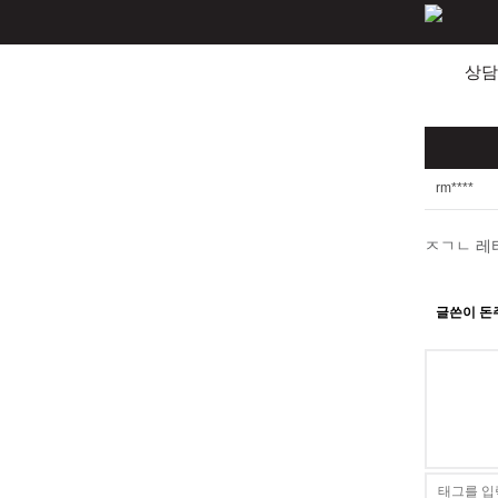
상담
rm****
ㅈㄱㄴ 레
글쓴이 돈