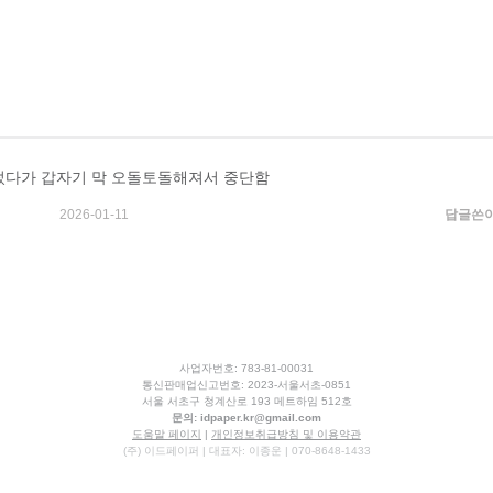
 썼다가 갑자기 막 오돌토돌해져서 중단함
2026-01-11
답글쓴
사업자번호: 783-81-00031
통신판매업신고번호: 2023-서울서초-0851
서울 서초구 청계산로 193 메트하임 512호
문의:
idpaper.kr@gmail.com
도움말 페이지
|
개인정보취급방침 및 이용약관
(주) 이드페이퍼 | 대표자: 이종운 | 070-8648-1433