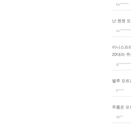
ka******
난 젠젠 모
su*******
이니스프리
20대라 
gr********
별루 모르겠
fr****
주름은 모
ab**