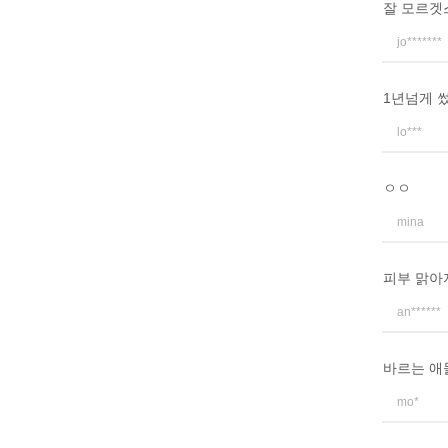
잘 모르겟
jo*******
1년넘게 
lo***
ㅇㅇ
mina
피부 맑아
an******
바르는 애
mo*