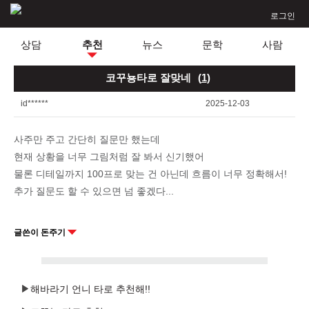
로그인
상담
추천
뉴스
문학
사람
코꾸뇽타로 잘맞네
(
1
)
id******
2025-12-03
사주만 주고 간단히 질문만 했는데
현재 상황을 너무 그림처럼 잘 봐서 신기했어
물론 디테일까지 100프로 맞는 건 아닌데 흐름이 너무 정확해서!
추가 질문도 할 수 있으면 넘 좋겠다...
글쓴이 돈주기
해바라기 언니 타로 추천해!!