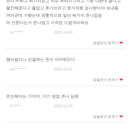
존나 비싸고 싸가지없고 외모 후려치기하고 기분 나쁜데 끝나고
할인해준다고 붙잡고 후기쓰라고 못가게함 검사받아야 보내줌
여러군데 가봤는데 공통적으로 일단 싸가지 존나없음
머 안한다는거 존나많고 가격은 드럽게비싸요
ru*******
2025-12-03
답글쓴이 돈주기
멤바쉽이나 선결제는 돈이 아까워진다
bo********
2025-12-03
답글쓴이 돈주기
준오헤어는 가지마. 거기 영업 존나 심해
li******
2025-12-03
답글쓴이 돈주기