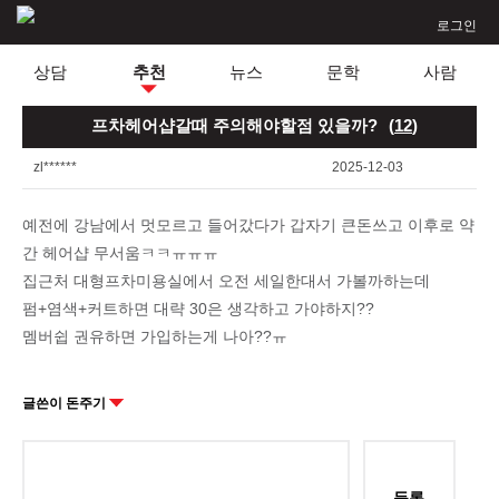
로그인
상담
추천
뉴스
문학
사람
프차헤어샵갈때 주의해야할점 있을까?
(
12
)
zl******
2025-12-03
예전에 강남에서 멋모르고 들어갔다가 갑자기 큰돈쓰고 이후로 약
간 헤어샵 무서움ㅋㅋㅠㅠㅠ
집근처 대형프차미용실에서 오전 세일한대서 가볼까하는데
펌+염색+커트하면 대략 30은 생각하고 가야하지??
멤버쉽 권유하면 가입하는게 나아??ㅠ
글쓴이 돈주기
등록