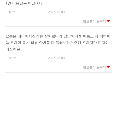
1인 미용실은 어떨려나
iv***
2025-12-03
답글쓴이 돈주기
요즘은 네이버사진리뷰 잘해놨더라 담당헤어쌤 이름도 다 적혀이
씀 프차면 동네 리뷰 한번쯤 다 둘러보는거추천 프차지만 디자이
너실력은...
se***
2025-12-03
답글쓴이 돈주기