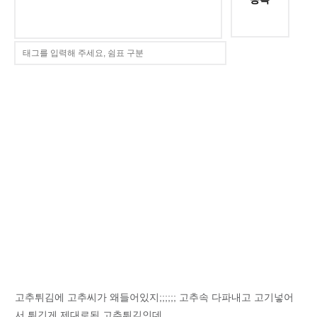
고추튀김에 고추씨가 왜들어있지;;;;;; 고추속 다파내고 고기넣어
서 튀긴게 제대로된 고추튀김인데