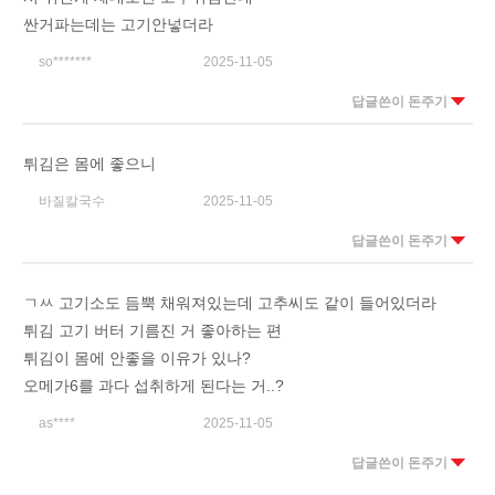
싼거파는데는 고기안넣더라
so*******
2025-11-05
답글쓴이 돈주기
튀김은 몸에 좋으니
바질칼국수
2025-11-05
답글쓴이 돈주기
ㄱㅆ 고기소도 듬뿍 채워져있는데 고추씨도 같이 들어있더라
튀김 고기 버터 기름진 거 좋아하는 편
튀김이 몸에 안좋을 이유가 있나?
오메가6를 과다 섭취하게 된다는 거..?
as****
2025-11-05
답글쓴이 돈주기