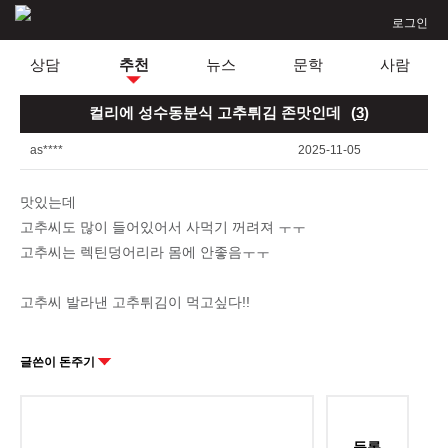
로그인
상담
추천
뉴스
문학
사람
컬리에 성수동분식 고추튀김 존맛인데
(
3
)
as****
2025-11-05
맛있는데
고추씨도 많이 들어있어서 사먹기 꺼려져 ㅜㅜ
고추씨는 렉틴덩어리라 몸에 안좋음ㅜㅜ
고추씨 발라낸 고추튀김이 먹고싶다!!
글쓴이 돈주기
등록