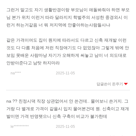
그런거 말고도 자기 생활반경이랑 부모님이 애돌봐줘야 하면 부모
님 본가 위치 이런거 따라 달라지지 학벌주의 서성한 중경외시 이
런거 하는거같음 너 뭐 저지역에 안좋아하는사람들사냐
같은 가격이여도 집이 뭔지에 따라서도 다르고 신축 재개발 이런
것도 다 다름 처음에 저런 직장애기도 다 없었잖아 그렇게 밖에 안
보임 못배운 사람마냥 자기가 오해하게 써놓고 남이 너 의도대로
안받아준다고 남탓 하지마라
na****
2025-11-05
답글쓴이 돈주기
na ?? 친정시댁 직장 상관없어서 안 쓴건데.. 물어보니 쓴거지. 그
거랑 다 별개로 가격이 같을시 입지 물어본건데 뭔. 신축이고 재개
발이면 가격 반영됏으니 신축 구축이 비교가 불가한데
le**********
2025-11-05