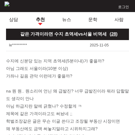
로그인
상담
추천
뉴스
문학
사람
같은 가격이라면 수지 초역세vs서울 비역세
(
28
)
le**********
2025-11-05
수지에 신분당 있는 지역 초역세(5분이내)가 좋을까?
아님 그래도 서울이라(10분 이상)
가좌나 길음 관악 이런데가 좋을까?
na 뭔 뭔.. 뭔소리여 언닌 왜 급발진? 너무 급발진이라 뭐라 답할말
도 생각이 안나
아님 하급지란 말에 긁혔나? 수정할게 ㅋ
제목에 같은 가격이라고도 써놨네 ;;
학벌조장같은 글은 무슨 이글 쓴다고 조장될 부동산 시장이면
왜 부동산에도 금액 써놓지말라고 시위하지그래?