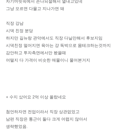
자기머릿속에서 존나뇌절해서 열내고있네
그냥 모르면 다물고 지나가면 돼
직장 강남
시댁 친정 분당
하지만 길뉴랑 관악에서도 직장 다닐만해서 후보지임
시댁친정 멀어지면 육아는 걍 독박으로 몸테크하는것까지
감안하고 투자측면에서만 봤을때
어떨지 다 가격이 비슷한 매물이니 물어본거지
+ 수지 샀어요 2억 이상 올랐네요
첨언하자면 전업이라서 직장 상관없었고
남편 직장은 통근이 둘다 크게 어렵지 않아서
생략했었음.