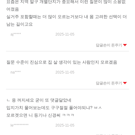
요즘은 지역 말구 개별단지가 중요해서 이런 질문이 많이 소용없
어졌음
실거주 포함할때는 더 많이 오르는거보다 내 몸 고려한 선택이 더
남는 길이고요
aj*****
2025-11-05
답글쓴이 돈주기
질문 수준이 진심으로 집 살 생각이 있는 사람인지 모르겠음
na****
2025-11-05
답글쓴이 돈주기
ㄴ 응 꺼지세요 굳이 또 댓글달았네
입지가치 물어보는데도 구구절절 풀어야되냐? ㅂㅅ
모르겟으면 니 등기나 신경써 ㅋㅋㅋ
le**********
2025-11-05