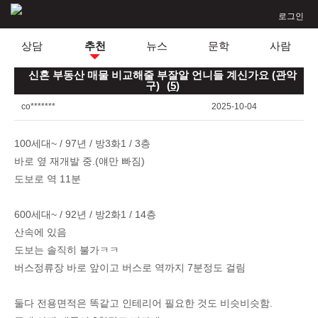
로그인
상담
추천
뉴스
문학
사람
신혼 부동산 매물 비교해줄 부잘알 언니들 계신가요 (관악
구)
(
5
)
co*******
2025-10-04
100세대~ / 97년 / 방3화1 / 3층
바로 옆 재개발 중.(얘만 빠짐)
도보로 역 11분
600세대~ / 92년 / 방2화1 / 14층
산속에 있음
도보는 솔직히 불가ㅋㅋ
버스정류장 바로 앞이고 버스로 역까지 7분정도 걸림
둘다 전용면적은 똑같고 인테리어 필요한 것도 비슷비슷함.