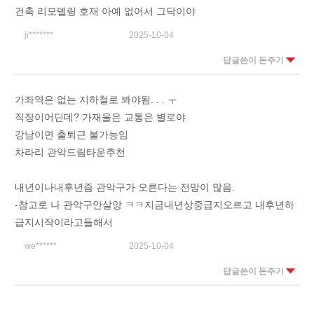
건축 리모델링 호재 아예 없어서 그닥이야
ji*******
2025-10-04
답글쓴이 돈주기
가좌역은 없는 지하철로 봐야됨. . . ㅜ
직장이어딘데? 가재울은 교통은 별로야
강남이면 출퇴근 불가능임
차라리 관악드림타운추천
내년이나내후년즘 관악구가 오른다는 전망이 많음.
-참고로 나 관악구안살앙 ㅋㅋ지금내년상중급지오르고 내후년하
급지시작이라고들해서
we******
2025-10-04
답글쓴이 돈주기