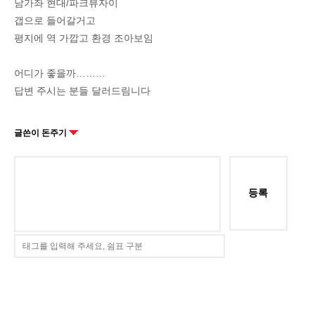
남가좌 현대/파크뷰자이
갭으로 들어갈거고
평지에 역 가깝고 환경 조아보임
어디가 좋을까………
답변 주시는 분들 달러드림니다
글쓴이 돈주기
등록