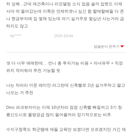
히 성복.. 근데 재건축이나 리모델링 소식 없음 솔까 압현도 이제
서야 막 들어갔는데 이쪽은 언제하겟나 싶긴 함 할매할배들 다 존
나 현금부자에 집 몇채 있는데 여기 실거주로 몇십년 사는거라 급
하지도 않고
hy*****
2025-10-04
답글쓴이 돈주기
셋 다 너무 애매한데… 언니 총 투자가능 비용 + 자녀유무 + 직장
위치 적어줘야 추천 가능할 듯
나는 차라리 이문 래미안 라그란데 신축빨로 2년 실거주하고 팔고
나오는 거 추천
Dmc 파크뷰자이는 이제 10년차라 점점 신축빨 빠질꺼고 3기 창
릉신도시로 물량공급 많이 들어올꺼라 장기적으로는 비추
수지구청쪽도 학군땜에 애들 교육만 보겠다면 모르겠지만 거긴 재