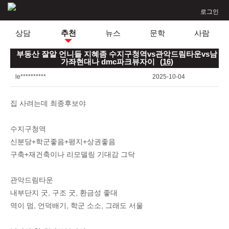
로그인
상담
추천
뉴스
문학
사람
부동산 잘알 언니들 지혜좀 수지구청역vs관악드림타운vs남
가좌현대나 dmc파크뷰자이
(
16
)
le**********
2025-10-04
집 사려는데 최종후보야
수지구청역
신분당+학군좋음+평지+상권좋음
구축+재건축이나 리모델링 기대감 그닥
관악드림타운
내부단지 굿, 구조 굿, 환금성 좋대
역이 멈, 언덕배기, 학군 소소, 그래도 서울