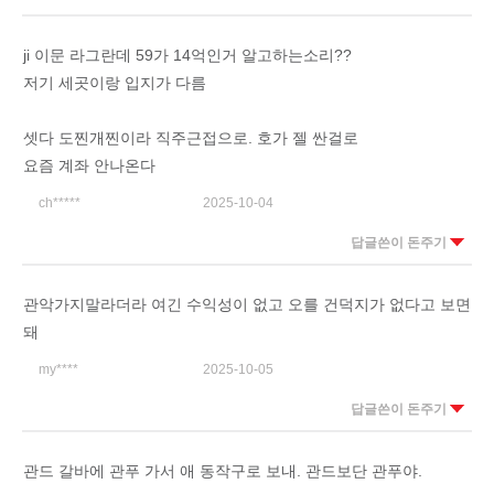
ji 이문 라그란데 59가 14억인거 알고하는소리??
저기 세곳이랑 입지가 다름
셋다 도찐개찐이라 직주근접으로. 호가 젤 싼걸로
요즘 계좌 안나온다
ch*****
2025-10-04
답글쓴이 돈주기
관악가지말라더라 여긴 수익성이 없고 오를 건덕지가 없다고 보면
돼
my****
2025-10-05
답글쓴이 돈주기
관드 갈바에 관푸 가서 애 동작구로 보내. 관드보단 관푸야.