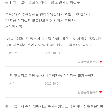
근데 역이 많이 멀고 언덕이라 쫌 고민되긴 하것수
분당은? 직주근접성을 안적어놨길래 상관없는 것 같아서
걍 지금 어디살지 모르겠으면 돈맞춰서 분당사
서현정자쪽
+시범 10평대도 있는데 그거랑 안비슷해? ㅠ 이미 많이 올랐나?
그럼 서현정자 온기라도 받게 최대한 거기 딱붙은거라도 사.
ti*******
2025-10-04
답글쓴이 돈주기
ㄴ 저 후보지로 분당 못 사 서현정자쪽은 더더욱 불가능하지,,
hy*****
2025-10-04
답글쓴이 돈주기
좀 더 얹어서 수지 안에서도 수지구청말고 성복이나 상현쪽은? 특