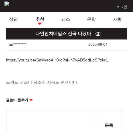
로그인
상담
추천
뉴스
문학
사람
나인인치네일스 신곡 나왔다
(
3
)
ap*********
2025-09-04
https://youtu.be/SnMyroAH0rg?si=h7vAD5qdLpSPxkr1
트렌트 레즈너 목소리 지금도 존섹이다
글쓴이 돈주기
등록