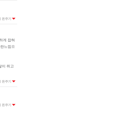
이 돈주기
하게 잡혀
그란느낌으
많이 쥐고
이 돈주기
이 돈주기