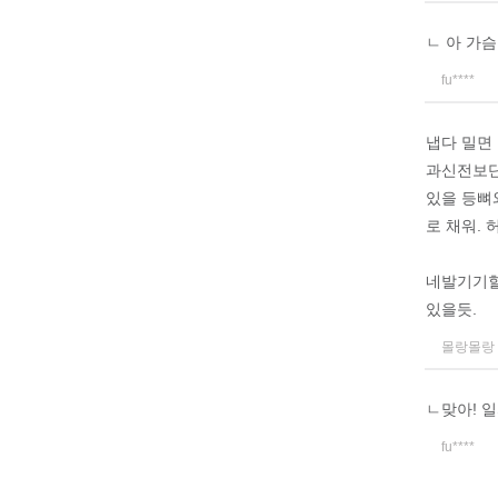
ㄴ 아 가
fu****
냅다 밀면
과신전보단
있을 등뼈
로 채워.
네발기기할
있을듯.
몰랑몰랑
ㄴ맞아! 
fu****