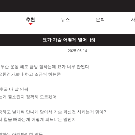
추천
뉴스
문학
요가 가슴 어떻게 열어
(
6
)
2025-06-14
 무슨 운동 해도 금방 잘하는데 요가 너무 안된다
요한건가보다 하고 조금씩 하는중
후굴 다 잘 안됨
는거 뭔소린지 정확히 모르겠어
축하고 날개뼈 만나게 닫아서 가슴 과신전 시키는거 맞아?
서 힘을 빼라는게 어떻게 되느냐는 말인지
말하는 아리까리한 말들