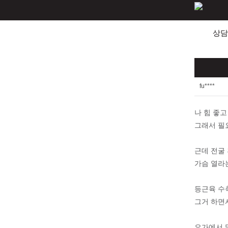
상담
fu****
나 힘 좋고
그래서 필
근데 전굴 
가슴 열라
등근육 수
그거 하면
요가에서 