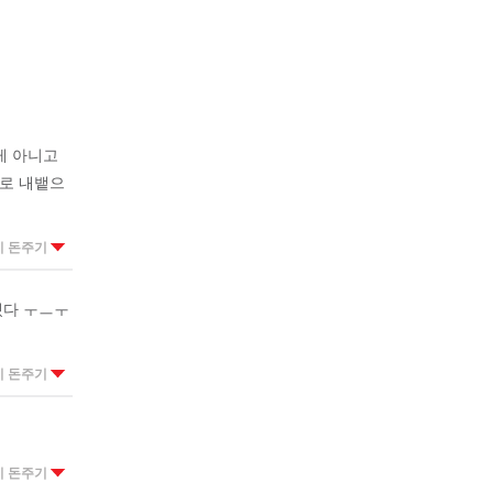
게 아니고
로 내뱉으
이 돈주기
겠다 ㅜㅡㅜ
이 돈주기
이 돈주기