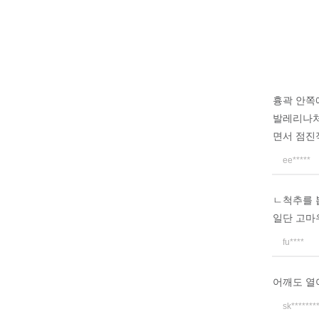
흉곽 안쪽
발레리나처
면서 점진
ee*****
ㄴ척추를 
일단 고마
fu****
어깨도 열
sk*******