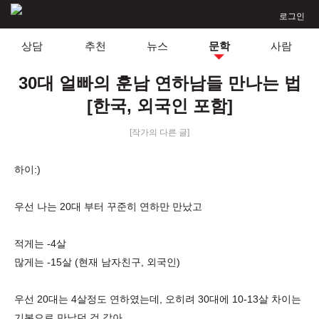
로그인
상담
추천
뉴스
문학
사람
30대 얼빠의 훈남 연하남들 만나는 법
[한국, 외국인 포함]
[작가의 다른 글]
하이:)
우선 나는 20대 부터 꾸준히 연하만 만났고
적게는 -4살
많게는 -15살 (현재 남자친구, 외국인)
우선 20대는 4살정도 연하였는데, 오히려 30대에 10-13살 차이는
기본으로 만났던 것 같아